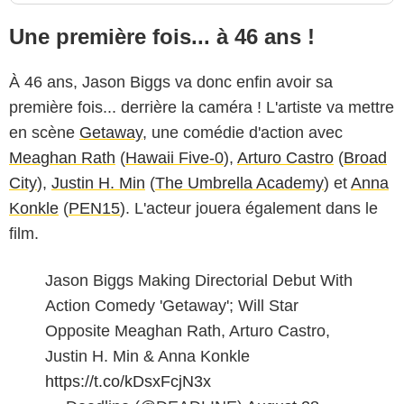
Une première fois... à 46 ans !
À 46 ans, Jason Biggs va donc enfin avoir sa
première fois... derrière la caméra ! L'artiste va mettre
en scène
Getaway
, une comédie d'action avec
Meaghan Rath
(
Hawaii Five-0
),
Arturo Castro
(
Broad
City
),
Justin H. Min
(
The Umbrella Academy
) et
Anna
Konkle
(
PEN15
). L'acteur jouera également dans le
film.
Jason Biggs Making Directorial Debut With
Action Comedy 'Getaway'; Will Star
Opposite Meaghan Rath, Arturo Castro,
Justin H. Min & Anna Konkle
https://t.co/kDsxFcjN3x