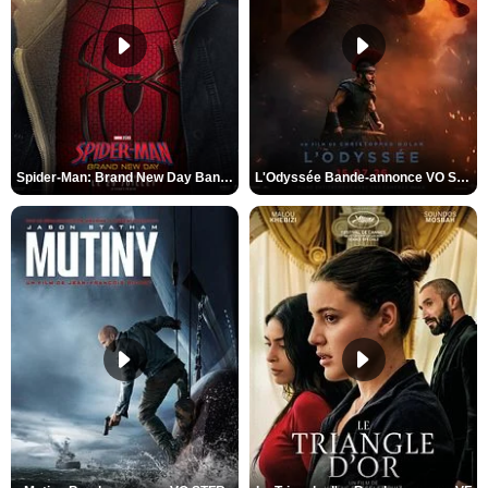
Spider-Man: Brand New Day Bande-annonce VO STFR
L'Odyssée Bande-annonce VO STFR