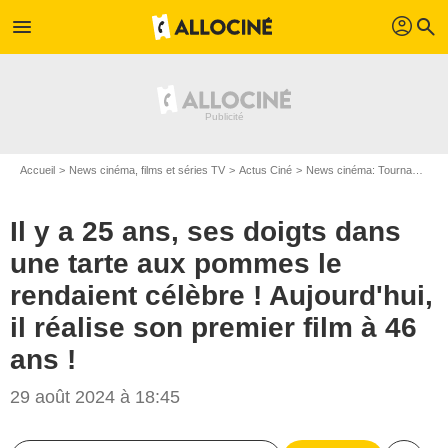
profil
menu
search
Accueil
News cinéma, films et séries TV
Actus Ciné
News cinéma: Tournages
Il y a 25 ans, ses doigts dans
une tarte aux pommes le
rendaient célèbre ! Aujourd'hui,
il réalise son premier film à 46
ans !
29 août 2024 à 18:45