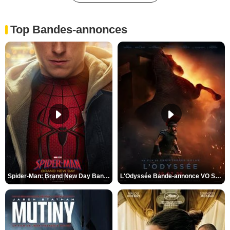
Top Bandes-annonces
Spider-Man: Brand New Day Bande-annonce VO STFR
L'Odyssée Bande-annonce VO STFR