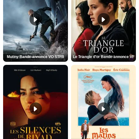
Mutiny Bande-annonce VO STFR
Le Triangle d'or Bande-annonce VF