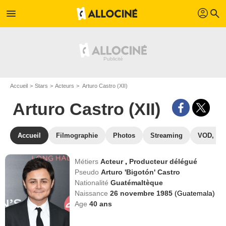
profil
menu
search
Accueil
Stars
Acteurs
Arturo Castro (XII)
Arturo Castro (XII)
Accueil
Filmographie
Photos
Streaming
VOD, DV
Métiers
Acteur
,
Producteur délégué
Pseudo
Arturo 'Bigotón' Castro
Nationalité
Guatémaltèque
Naissance
26 novembre 1985
(Guatemala)
Age
40
ans