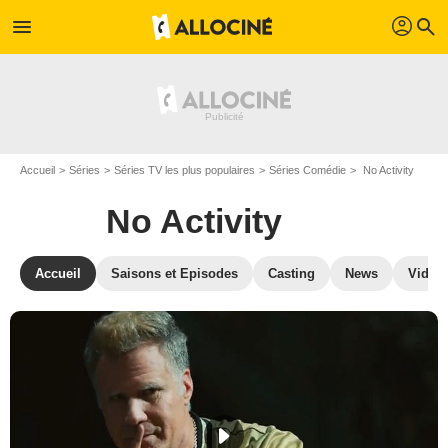
profil
menu
search
Accueil
Séries
Séries TV les plus populaires
Séries Comédie
No Activity
No Activity
Accueil
Saisons et Episodes
Casting
News
Vidéo