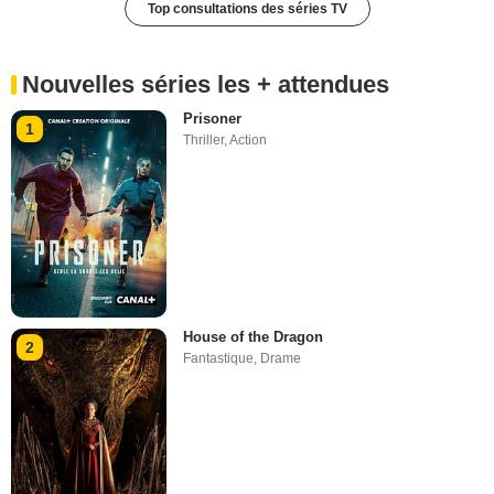
Top consultations des séries TV
Nouvelles séries les + attendues
Prisoner
1
Thriller
,
Action
House of the Dragon
2
Fantastique
,
Drame