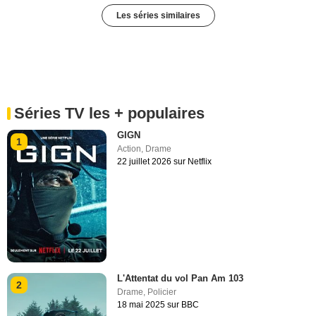
Les séries similaires
Séries TV les + populaires
GIGN
1
Action
,
Drame
22 juillet 2026 sur Netflix
L'Attentat du vol Pan Am 103
2
Drame
,
Policier
18 mai 2025 sur BBC