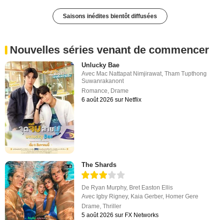
Saisons inédites bientôt diffusées
Nouvelles séries venant de commencer
Unlucky Bae
Avec
Mac Nattapat Nimjirawat
,
Tham Tupthong
Suwanrakanont
Romance
,
Drame
6 août 2026 sur Netflix
The Shards
De
Ryan Murphy
,
Bret Easton Ellis
Avec
Igby Rigney
,
Kaia Gerber
,
Homer Gere
Drame
,
Thriller
5 août 2026 sur FX Networks