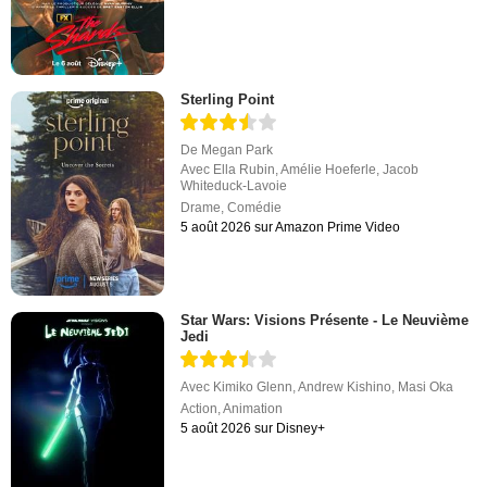
Sterling Point
De
Megan Park
Avec
Ella Rubin
,
Amélie Hoeferle
,
Jacob
Whiteduck-Lavoie
Drame
,
Comédie
5 août 2026 sur Amazon Prime Video
Star Wars: Visions Présente - Le Neuvième
Jedi
Avec
Kimiko Glenn
,
Andrew Kishino
,
Masi Oka
Action
,
Animation
5 août 2026 sur Disney+