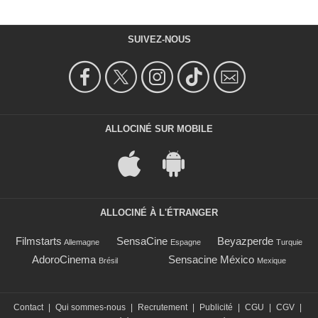
SUIVEZ-NOUS
ALLOCINÉ SUR MOBILE
ALLOCINÉ À L'ÉTRANGER
Filmstarts
SensaCine
Beyazperde
Allemagne
Espagne
Turquie
AdoroCinema
Sensacine México
Brésil
Mexique
Contact
|
Qui sommes-nous
|
Recrutement
|
Publicité
|
CGU
|
CGV
|