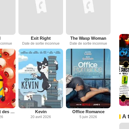
d
Exit Right
The Wasp Woman
inconnue
Date de sortie inconnue
Date de sortie inconnue
Des Minions et des monstres
Kevin
Office Romance
A 
26
20 avril 2026
5 juin 2026