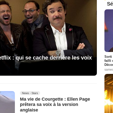
Sé
lix : qui se cache derrière les voix
Sorti
failli
Décou
samed
News - Stars
Ma vie de Courgette : Ellen Page
prêtera sa voix à la version
anglaise