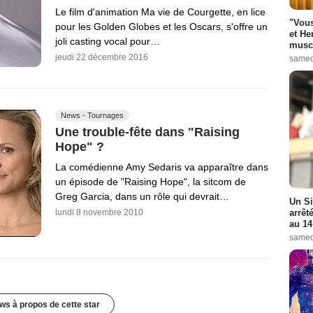
Le film d'animation Ma vie de Courgette, en lice
"Vous
pour les Golden Globes et les Oscars, s'offre un
et He
joli casting vocal pour…
muscl
jeudi 22 décembre 2016
samed
News - Tournages
Une trouble-fête dans "Raising
Hope" ?
La comédienne Amy Sedaris va apparaître dans
un épisode de "Raising Hope", la sitcom de
Greg Garcia, dans un rôle qui devrait…
Un Si
arrêt
lundi 8 novembre 2010
au 14
samed
ws à propos de cette star