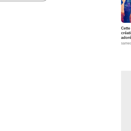
Cette
créat
adoré
samed