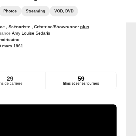
Photos
Streaming
VOD, DVD
ice
,
Scénariste
,
Créatrice/Showrunner
plus
ssance
Amy Louise Sedaris
méricaine
9 mars 1961
29
59
ns de carrière
films et séries tournés