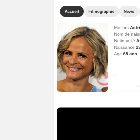
Accueil
Filmographie
News
Métiers
Actr
Nom de nai
Nationalité
A
Naissance
2
Age
65
ans
a