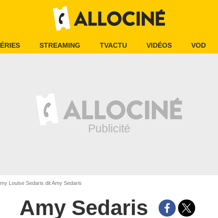
ÉRIES
STREAMING
TVACTU
VIDÉOS
VOD
my Louise Sedaris dit Amy Sedaris
Amy Sedaris