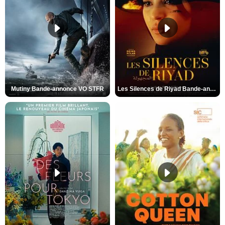
Mutiny Bande-annonce VO STFR
Les Silences de Riyad Bande-annonce VO STFR