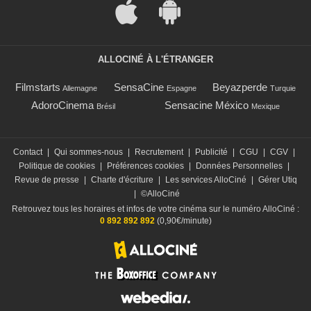
ALLOCINÉ À L'ÉTRANGER
Filmstarts
SensaCine
Beyazperde
Allemagne
Espagne
Turquie
AdoroCinema
Sensacine México
Brésil
Mexique
Contact
|
Qui sommes-nous
|
Recrutement
|
Publicité
|
CGU
|
CGV
|
Politique de cookies
|
Préférences cookies
|
Données Personnelles
|
Revue de presse
|
Charte d'écriture
|
Les services AlloCiné
|
Gérer Utiq
|
©AlloCiné
Retrouvez tous les horaires et infos de votre cinéma sur le numéro AlloCiné :
0 892 892 892
(0,90€/minute)