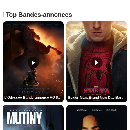
Top Bandes-annonces
L'Odyssée Bande-annonce VO STFR
Spider-Man: Brand New Day Bande-annonce VO STFR