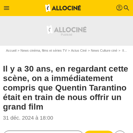
profil
menu
search
Accueil
News cinéma, films et séries TV
Actus Ciné
News Culture ciné
Il y a 30 ans, en regardant cette scène, on a immédiatement compris que Quentin Tarantino était en train de nous offrir un grand film
Il y a 30 ans, en regardant cette
scène, on a immédiatement
compris que Quentin Tarantino
était en train de nous offrir un
grand film
31 déc. 2024 à 18:00