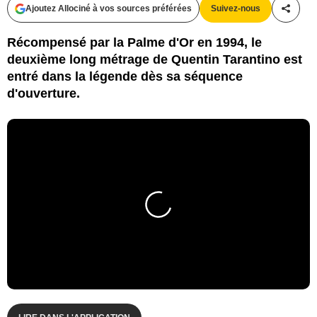
Ajoutez Allociné à vos sources préférées
Suivez-nous
Partag
Récompensé par la Palme d'Or en 1994, le
deuxième long métrage de Quentin Tarantino est
entré dans la légende dès sa séquence
d'ouverture.