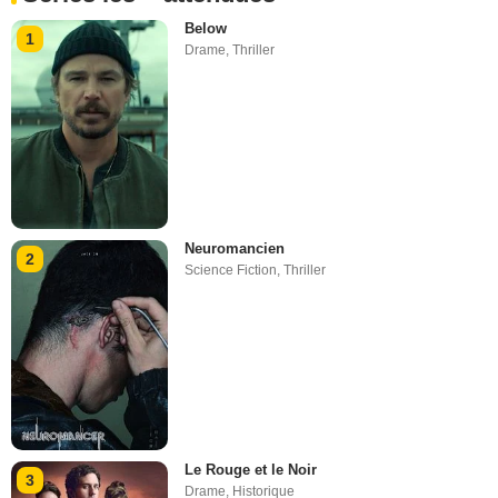
Below
1
Drame
,
Thriller
Neuromancien
2
Science Fiction
,
Thriller
Le Rouge et le Noir
3
Drame
,
Historique