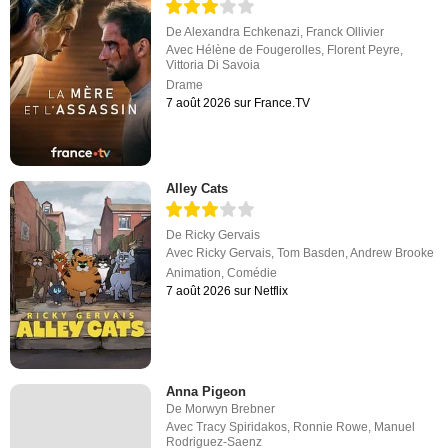
De
Alexandra Echkenazi
,
Franck Ollivier
Avec
Hélène de Fougerolles
,
Florent Peyre
,
Vittoria Di Savoia
Drame
7 août 2026 sur France.TV
Alley Cats
De
Ricky Gervais
Avec
Ricky Gervais
,
Tom Basden
,
Andrew Brooke
Animation
,
Comédie
7 août 2026 sur Netflix
Anna Pigeon
De
Morwyn Brebner
Avec
Tracy Spiridakos
,
Ronnie Rowe
,
Manuel
Rodriguez-Saenz