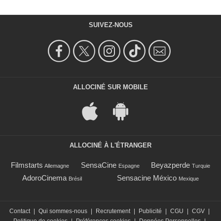
SUIVEZ-NOUS
ALLOCINÉ SUR MOBILE
ALLOCINÉ À L'ÉTRANGER
Filmstarts
SensaCine
Beyazperde
Allemagne
Espagne
Turquie
AdoroCinema
Sensacine México
Brésil
Mexique
Contact
|
Qui sommes-nous
|
Recrutement
|
Publicité
|
CGU
|
CGV
|