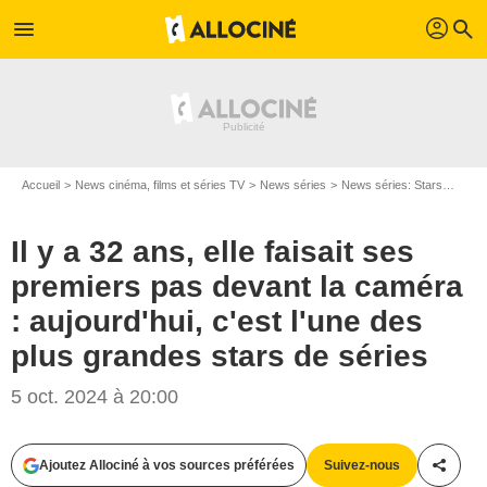
profil
menu
search
Accueil
News cinéma, films et séries TV
News séries
News séries: Stars
Il y 
Il y a 32 ans, elle faisait ses
premiers pas devant la caméra
: aujourd'hui, c'est l'une des
plus grandes stars de séries
5 oct. 2024 à 20:00
Ajoutez Allociné à vos sources préférées
Suivez-nous
Partag