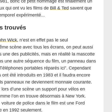
 1981, donc ce petit hommage est finalement un
x qui ont vu les films de
Bill & Ted
savent que
emporel expérimenté...
s trouvés
ohn Wick
, n’est en effet pas le seul
ême scène avec tous les écrans, on peut aussi
s une des publicités, mais en réalité la mascotte
ans une autre séquence du film, un panneau dans
 “Téléphones portables réparés ici”. Cependant
 ont été introduits en 1983 et il faudra encore
els panneaux ne deviennent monnaie courante.
r lors d’une scène un support pour vélos en
 comme l’on en trouve désormais à New York.
 voiture de police dans le film est une Ford
ie en 1992 seulement.