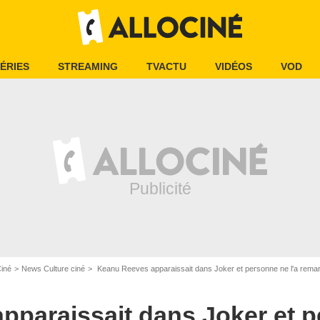
ÉRIES
STREAMING
TVACTU
VIDÉOS
VOD
Ciné
News Culture ciné
Keanu Reeves apparaissait dans Joker et personne ne l'a remar
paraissait dans Joker et p