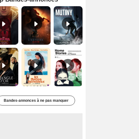
Spider-Man: Brand New Day Bande-annonce VO STFR
L'Odyssée Bande-annonce VO STFR
Mutiny Bande-annonce VO STFR
Le Triangle d'or Bande-annonce VF
Les Matins merveilleux Bande-annonce VF
Home stories Bande-annonce VO STFR
Bandes-annonces à ne pas manquer