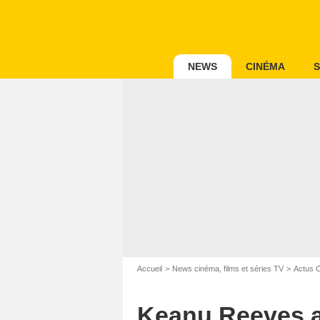
NEWS
CINÉMA
S
Accueil
News cinéma, films et séries TV
Actus 
Keanu Reeves ap