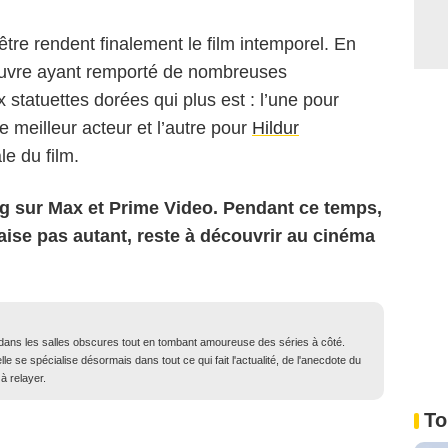
être rendent finalement le film intemporel. En
uvre ayant remporté de nombreuses
statuettes dorées qui plus est : l’une pour
e meilleur acteur et l’autre pour
Hildur
le du film.
ing sur Max et Prime Video. Pendant ce temps,
plaise pas autant, reste à découvrir au cinéma
dans les salles obscures tout en tombant amoureuse des séries à côté.
elle se spécialise désormais dans tout ce qui fait l'actualité, de l'anecdote du
à relayer.
To