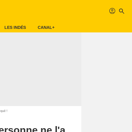
profil
search
LES INDÉS
CANAL+
qué !
ersonne ne l'a