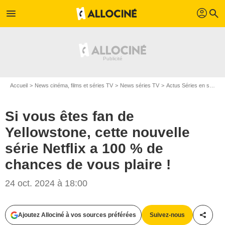
profil
menu
search
Accueil
News cinéma, films et séries TV
News séries TV
Actus Séries en streaming
Si vous êtes fan de
Yellowstone, cette nouvelle
série Netflix a 100 % de
chances de vous plaire !
24 oct. 2024 à 18:00
Ajoutez Allociné à vos sources préférées
Suivez-nous
Partag