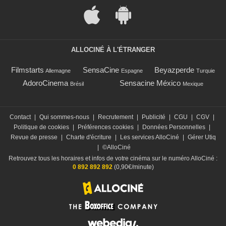
ALLOCINÉ À L'ÉTRANGER
Filmstarts
SensaCine
Beyazperde
Allemagne
Espagne
Turquie
AdoroCinema
Sensacine México
Brésil
Mexique
Contact
|
Qui sommes-nous
|
Recrutement
|
Publicité
|
CGU
|
CGV
|
Politique de cookies
|
Préférences cookies
|
Données Personnelles
|
Revue de presse
|
Charte d'écriture
|
Les services AlloCiné
|
Gérer Utiq
|
©AlloCiné
Retrouvez tous les horaires et infos de votre cinéma sur le numéro AlloCiné :
0 892 892 892
(0,90€/minute)