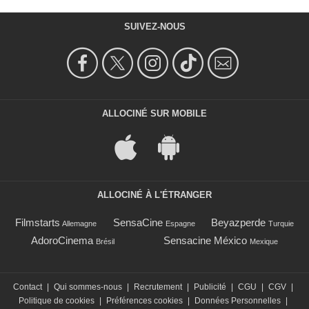
SUIVEZ-NOUS
ALLOCINÉ SUR MOBILE
ALLOCINÉ À L'ÉTRANGER
Filmstarts
SensaCine
Beyazperde
Allemagne
Espagne
Turquie
AdoroCinema
Sensacine México
Brésil
Mexique
Contact
|
Qui sommes-nous
|
Recrutement
|
Publicité
|
CGU
|
CGV
|
Politique de cookies
|
Préférences cookies
|
Données Personnelles
|