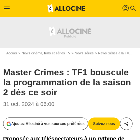
profil
menu
search
Accueil
News cinéma, films et séries TV
News séries
News Séries à la TV
Mast
Master Crimes : TF1 bouscule
la programmation de la saison
2 dès ce soir
31 oct. 2024 à 06:00
Ajoutez Allociné à vos sources préférées
Suivez-nous
Partag
Proposée aux téléspectateurs à un rythme de