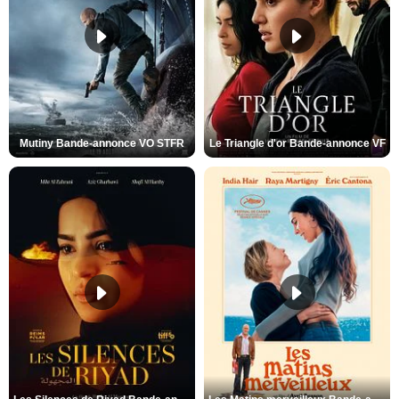
Mutiny Bande-annonce VO STFR
Le Triangle d'or Bande-annonce VF