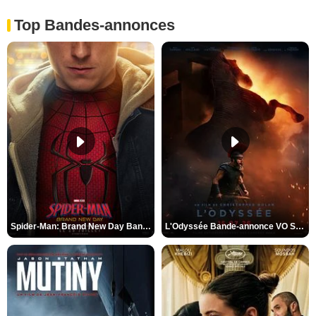
Top Bandes-annonces
Spider-Man: Brand New Day Bande-annonce VO STFR
L'Odyssée Bande-annonce VO STFR