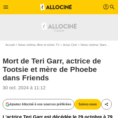
profil
menu
search
Accueil
News cinéma, films et séries TV
Actus Ciné
News cinéma: Stars
Mort d
Mort de Teri Garr, actrice de
Tootsie et mère de Phoebe
dans Friends
30 oct. 2024 à 11:12
Ajoutez Allociné à vos sources préférées
Suivez-nous
Partag
L'actrice Teri Garr est décédée le 29 octobre à 79