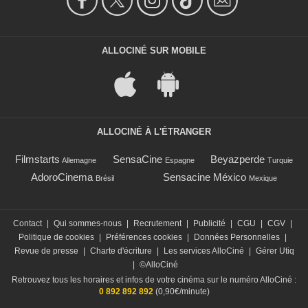
ALLOCINÉ SUR MOBILE
ALLOCINÉ À L'ÉTRANGER
Filmstarts
SensaCine
Beyazperde
Allemagne
Espagne
Turquie
AdoroCinema
Sensacine México
Brésil
Mexique
Contact
|
Qui sommes-nous
|
Recrutement
|
Publicité
|
CGU
|
CGV
|
Politique de cookies
|
Préférences cookies
|
Données Personnelles
|
Revue de presse
|
Charte d'écriture
|
Les services AlloCiné
|
Gérer Utiq
|
©AlloCiné
Retrouvez tous les horaires et infos de votre cinéma sur le numéro AlloCiné :
0 892 892 892
(0,90€/minute)