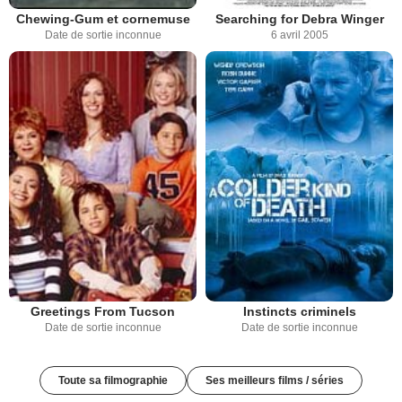
Chewing-Gum et cornemuse
Searching for Debra Winger
Date de sortie inconnue
6 avril 2005
Greetings From Tucson
Instincts criminels
Date de sortie inconnue
Date de sortie inconnue
Toute sa filmographie
Ses meilleurs films / séries