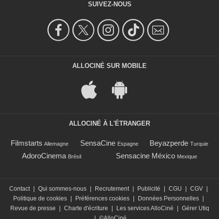
SUIVEZ-NOUS
ALLOCINÉ SUR MOBILE
ALLOCINÉ À L'ÉTRANGER
Filmstarts
SensaCine
Beyazperde
Allemagne
Espagne
Turquie
AdoroCinema
Sensacine México
Brésil
Mexique
Contact
|
Qui sommes-nous
|
Recrutement
|
Publicité
|
CGU
|
CGV
|
Politique de cookies
|
Préférences cookies
|
Données Personnelles
|
Revue de presse
|
Charte d'écriture
|
Les services AlloCiné
|
Gérer Utiq
|
©AlloCiné