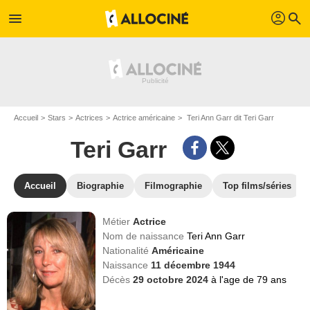
profil
menu
search
Accueil
Stars
Actrices
Actrice américaine
Teri Ann Garr dit Teri Garr
Teri Garr
Accueil
Biographie
Filmographie
Top films/séries
Métier
Actrice
Nom de naissance
Teri Ann Garr
Nationalité
Américaine
Naissance
11 décembre 1944
Décès
29 octobre 2024
à l'age de 79 ans