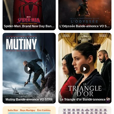
Spider-Man: Brand New Day Bande-annonce VO STFR
L'Odyssée Bande-annonce VO STFR
Mutiny Bande-annonce VO STFR
Le Triangle d'or Bande-annonce VF