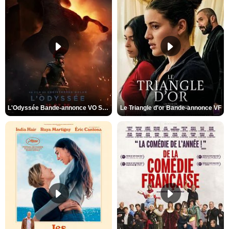
L'Odyssée Bande-annonce VO STFR
Le Triangle d'or Bande-annonce VF