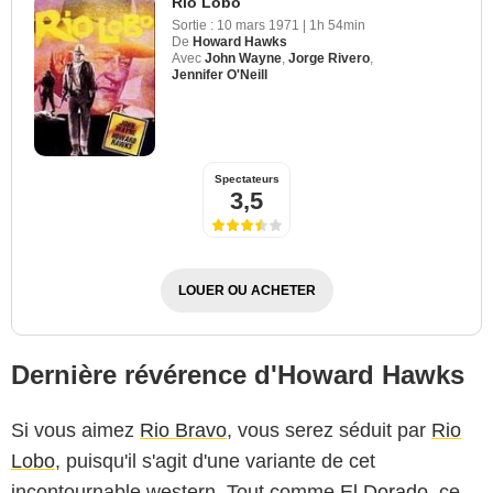
Rio Lobo
Sortie :
10 mars 1971
|
1h 54min
De
Howard Hawks
Avec
John Wayne
,
Jorge Rivero
,
Jennifer O'Neill
Spectateurs
3,5
LOUER OU ACHETER
Dernière révérence d'Howard Hawks
Si vous aimez
Rio Bravo
, vous serez séduit par
Rio
Lobo
, puisqu'il s'agit d'une variante de cet
incontournable western. Tout comme
El Dorado
, ce