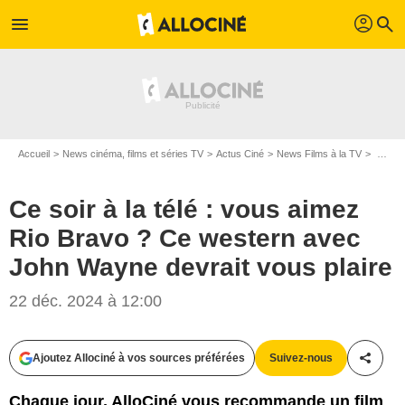
profil
menu
search
Accueil
News cinéma, films et séries TV
Actus Ciné
News Films à la TV
Ce soir à la télé : vous aimez Rio Bravo ? Ce western avec John Wayne devrait vous plaire
Ce soir à la télé : vous aimez
Rio Bravo ? Ce western avec
John Wayne devrait vous plaire
Batjac Productions
22 déc. 2024 à 12:00
Ajoutez Allociné à vos sources préférées
Suivez-nous
Partag
Chaque jour, AlloCiné vous recommande un film