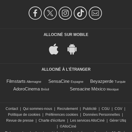
ALLOCINÉ SUR MOBILE
ALLOCINÉ À L'ÉTRANGER
Filmstarts
SensaCine
Beyazperde
Allemagne
Espagne
Turquie
AdoroCinema
Sensacine México
Brésil
Mexique
Contact
|
Qui sommes-nous
|
Recrutement
|
Publicité
|
CGU
|
CGV
|
Politique de cookies
|
Préférences cookies
|
Données Personnelles
|
Revue de presse
|
Charte d'écriture
|
Les services AlloCiné
|
Gérer Utiq
|
©AlloCiné