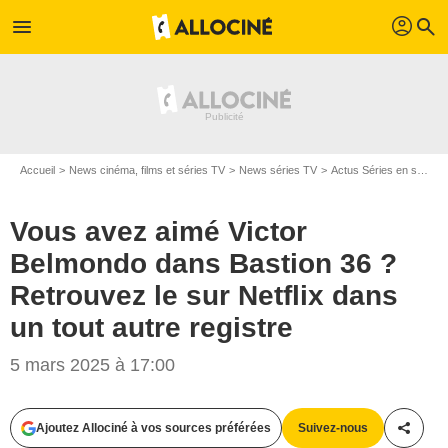
profil
menu
search
Accueil
News cinéma, films et séries TV
News séries TV
Actus Séries en streaming
Vous avez aimé Victor
Belmondo dans Bastion 36 ?
Retrouvez le sur Netflix dans
un tout autre registre
5 mars 2025 à 17:00
Ajoutez Allociné à vos sources préférées
Suivez-nous
Partag