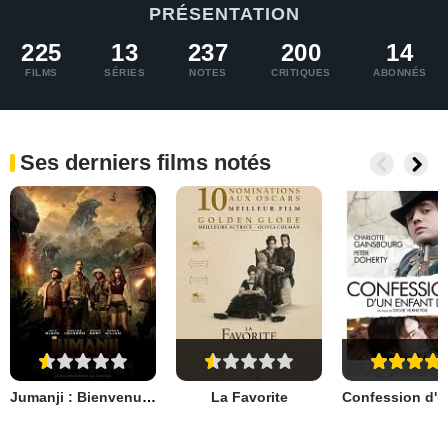
PRÉSENTATION
225
13
237
200
14
FILMS
SÉRIES
NOTES
CRITIQUES
ABONNÉS
Ses derniers films notés
Jumanji : Bienvenue dans la jungle
La Favorite