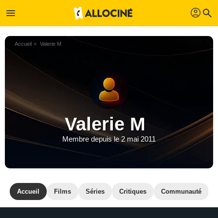
profil
menu
search
Accueil
Valerie M
Valerie M
Membre depuis le 2 mai 2011
Accueil
Films
Séries
Critiques
Communauté