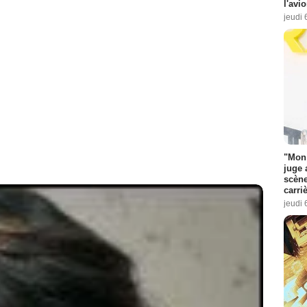
l'avi
jeudi 
"Mon 
juge 
scène
carri
jeudi 