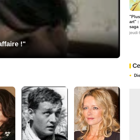
"Plus
art" :
saga 
jeudi 
ffaire !"
Ce
Die