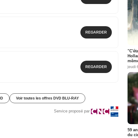
REGARDER
"C'éta
Holla
même
REGARDER
jeudi 
OD
Voir toutes les offres DVD BLU-RAY
Service proposé par
59 an
du ci