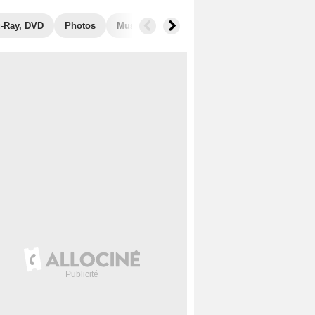
u-Ray, DVD
Photos
Musique
Secrets de tournage
Récom