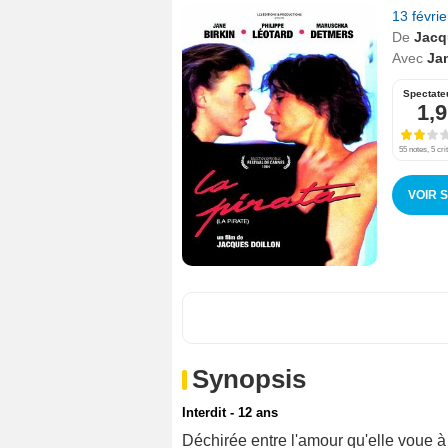
13 févri
De
Jacq
Avec
Jan
Spectate
1,9
55 notes, 5 cri
VOIR 
Synopsis
Interdit - 12 ans
Déchirée entre l'amour qu'elle voue à 