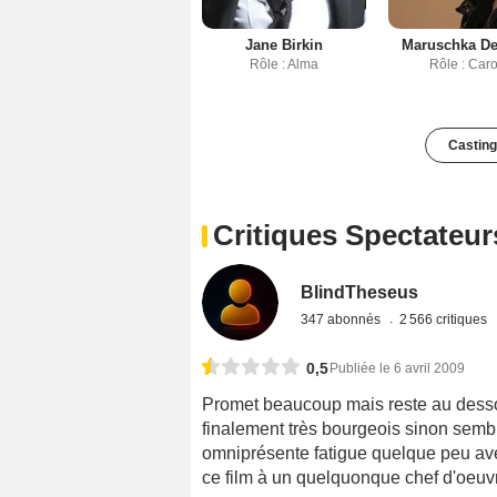
Jane Birkin
Maruschka D
Rôle : Alma
Rôle : Car
Casting
Critiques Spectateur
BlindTheseus
347 abonnés
2 566 critiques
0,5
Publiée le 6 avril 2009
Promet beaucoup mais reste au dessou
finalement très bourgeois sinon sembla
omniprésente fatigue quelque peu ave
ce film à un quelquonque chef d'oeuvr