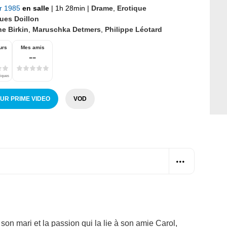
er 1985
en salle
|
1h 28min
|
Drame
,
Erotique
ues Doillon
e Birkin
,
Maruschka Detmers
,
Philippe Léotard
urs
Mes amis
--
tiques
SUR PRIME VIDEO
VOD
son mari et la passion qui la lie à son amie Carol,