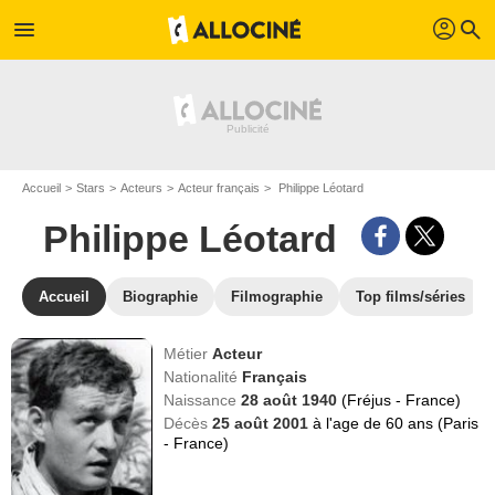
profil
menu
search
Accueil
Stars
Acteurs
Acteur français
Philippe Léotard
Philippe Léotard
Accueil
Biographie
Filmographie
Top films/séries
Métier
Acteur
Nationalité
Français
Naissance
28 août 1940
(Fréjus - France)
Décès
25 août 2001
à l'age de 60 ans (Paris
- France)