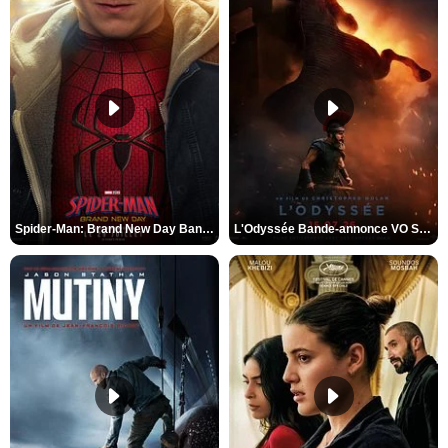
Spider-Man: Brand New Day Bande-annonce VO STFR
L'Odyssée Bande-annonce VO STFR