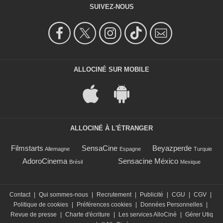
SUIVEZ-NOUS
ALLOCINÉ SUR MOBILE
ALLOCINÉ À L'ÉTRANGER
Filmstarts
SensaCine
Beyazperde
Allemagne
Espagne
Turquie
AdoroCinema
Sensacine México
Brésil
Mexique
Contact
|
Qui sommes-nous
|
Recrutement
|
Publicité
|
CGU
|
CGV
|
Politique de cookies
|
Préférences cookies
|
Données Personnelles
|
Revue de presse
|
Charte d'écriture
|
Les services AlloCiné
|
Gérer Utiq