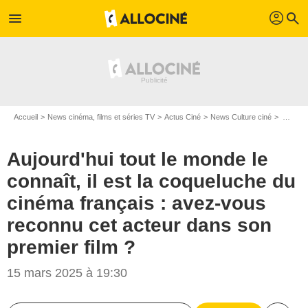
profil
menu
search
Accueil
News cinéma, films et séries TV
Actus Ciné
News Culture ciné
Aujourd'hui tout le monde le connaît, il est la coqueluche du cinéma français : avez-vous reconnu cet acteur dans son premier film ?
Aujourd'hui tout le monde le
connaît, il est la coqueluche du
cinéma français : avez-vous
reconnu cet acteur dans son
premier film ?
15 mars 2025 à 19:30