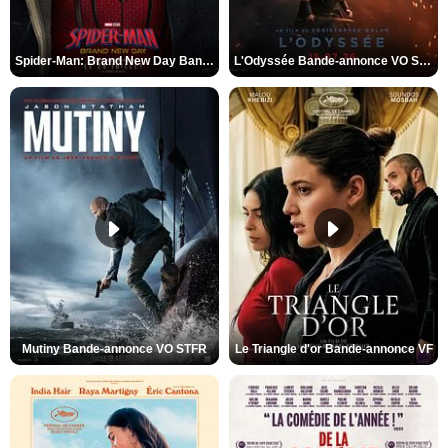
Spider-Man: Brand New Day Bande-annonce VO STFR
L'Odyssée Bande-annonce VO STFR
Mutiny Bande-annonce VO STFR
Le Triangle d'or Bande-annonce VF