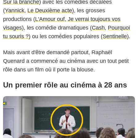
Sur la branche
) avec les comédies décalées
(
Yannick
,
Le Deuxième acte
), les grosses
productions (
L'Amour ouf
,
Je verrai toujours vos
Ad Vitam
visages
), les comédie dramatiques (
Cash
,
Pourquoi
tu souris ?
) ou les comédies populaires (
Sentinelle
).
Mais avant d'être demandé partout, Raphaël
Quenard a commencé au cinéma avec un tout petit
rôle dans un film où il porte la blouse.
Un premier rôle au cinéma à 28 ans