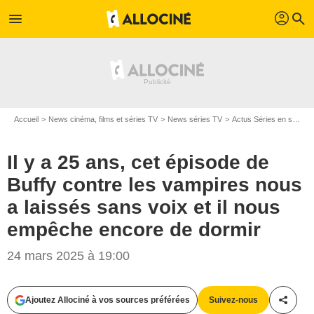
profil
menu
search
Accueil
News cinéma, films et séries TV
News séries TV
Actus Séries en streaming
Il y a 25 ans, cet épisode de
Buffy contre les vampires nous
a laissés sans voix et il nous
empêche encore de dormir
24 mars 2025 à 19:00
Ajoutez Allociné à vos sources préférées
Suivez-nous
Partag