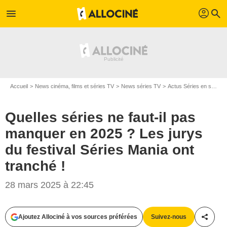
profil
menu
search
Accueil
News cinéma, films et séries TV
News séries TV
Actus Séries en streaming
Quelles séries ne faut-il pas
manquer en 2025 ? Les jurys
du festival Séries Mania ont
tranché !
28 mars 2025 à 22:45
Copyright Bell Media
Ajoutez Allociné à vos sources préférées
Suivez-nous
Partag