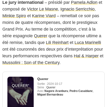
Le jury international
– présidé par
Pamela Adlon
et
composé de
Victor Le Masne
,
Ignacio Serricchio
,
Minkie Spiro
et
Karine Viard
– remettait ce soir pas
moins de quatre récompenses, dont le prestigieux
Grand Prix. Au terme de la compétition, c’est à la
série espagnole
Querer
que la récompense ultime a
été remise, tandis que
Lili Reinhart
et
Luca Marinelli
ont été couronnés des deux prix d’interprétation pour
leurs performances respectives dans
Hal & Harper
et
Mussolini : Son of the Century
.
Querer
Sortie :
2024-10-17
Série :
Querer
Avec
Nagore Aranburu
,
Pedro Casablanc
,
Miguel Bernardeau
Copyright Moviestar Plus+