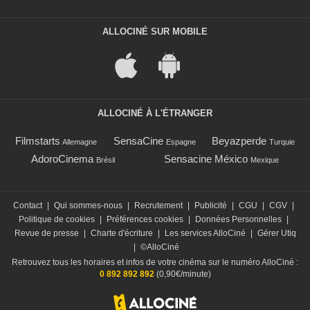
ALLOCINÉ SUR MOBILE
ALLOCINÉ À L'ÉTRANGER
Filmstarts
SensaCine
Beyazperde
Allemagne
Espagne
Turquie
AdoroCinema
Sensacine México
Brésil
Mexique
Contact
|
Qui sommes-nous
|
Recrutement
|
Publicité
|
CGU
|
CGV
|
Politique de cookies
|
Préférences cookies
|
Données Personnelles
|
Revue de presse
|
Charte d'écriture
|
Les services AlloCiné
|
Gérer Utiq
|
©AlloCiné
Retrouvez tous les horaires et infos de votre cinéma sur le numéro AlloCiné :
0 892 892 892
(0,90€/minute)