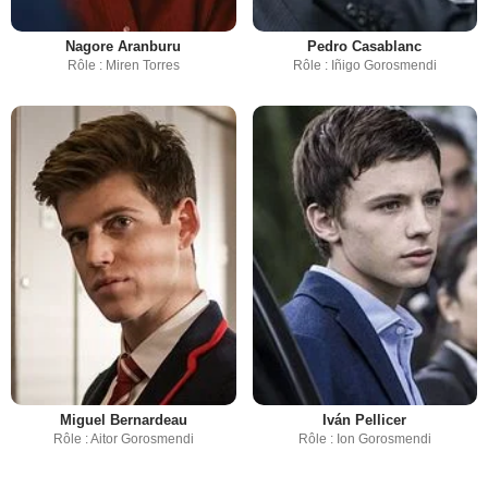
Nagore Aranburu
Pedro Casablanc
Rôle : Miren Torres
Rôle : Iñigo Gorosmendi
Miguel Bernardeau
Iván Pellicer
Rôle : Aitor Gorosmendi
Rôle : Ion Gorosmendi