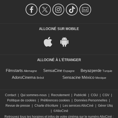
ALLOCINÉ SUR MOBILE
ALLOCINÉ À L'ÉTRANGER
Filmstarts
SensaCine
Beyazperde
Allemagne
Espagne
Turquie
AdoroCinema
Sensacine México
Brésil
Mexique
Contact
|
Qui sommes-nous
|
Recrutement
|
Publicité
|
CGU
|
CGV
|
Politique de cookies
|
Préférences cookies
|
Données Personnelles
|
Revue de presse
|
Charte d'écriture
|
Les services AlloCiné
|
Gérer Utiq
|
©AlloCiné
Retrouvez tous les horaires et infos de votre cinéma sur le numéro AlloCiné :