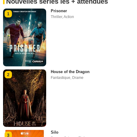
Nouvelles séries les + attendues
Prisoner
1
Thriller
,
Action
House of the Dragon
2
Fantastique
,
Drame
Silo
3