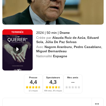
TERMINÉE
2024
|
50 min
|
Drame
Créée par
Alauda Ruiz de Azúa
,
Eduard
Sola
,
Júlia De Paz Solvas
Avec
Nagore Aranburu
,
Pedro Casablanc
,
Miguel Bernardeau
Nationalité
Espagne
Presse
Spectateurs
Mes amis
4,4
4,3
--
12 critiques
608 notes, 39 critiques