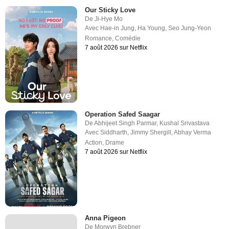
Our Sticky Love
De
Ji-Hye Mo
Avec
Hae-in Jung
,
Ha Young
,
Seo Jung-Yeon
Romance
,
Comédie
7 août 2026 sur Netflix
Operation Safed Saagar
De
Abhijeet Singh Parmar
,
Kushal Srivastava
Avec
Siddharth
,
Jimmy Shergill
,
Abhay Verma
Action
,
Drame
7 août 2026 sur Netflix
Anna Pigeon
De
Morwyn Brebner