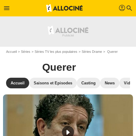
profil
menu
search
Accueil
Séries
Séries TV les plus populaires
Séries Drame
Querer
Querer
Accueil
Saisons et Episodes
Casting
News
Vidéo