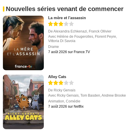
Nouvelles séries venant de commencer
La mère et l'assassin
De
Alexandra Echkenazi
,
Franck Ollivier
Avec
Hélène de Fougerolles
,
Florent Peyre
,
Vittoria Di Savoia
Drame
7 août 2026 sur France.TV
Alley Cats
De
Ricky Gervais
Avec
Ricky Gervais
,
Tom Basden
,
Andrew Brooke
Animation
,
Comédie
7 août 2026 sur Netflix