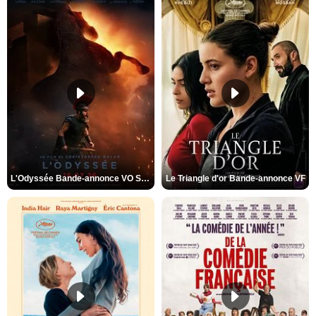
L'Odyssée Bande-annonce VO STFR
Le Triangle d'or Bande-annonce VF