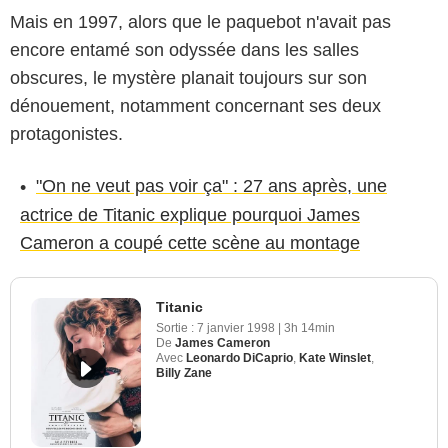
Mais en 1997, alors que le paquebot n'avait pas
encore entamé son odyssée dans les salles
obscures, le mystère planait toujours sur son
dénouement, notamment concernant ses deux
protagonistes.
"On ne veut pas voir ça" : 27 ans après, une
actrice de Titanic explique pourquoi James
Cameron a coupé cette scène au montage
Titanic
Sortie :
7 janvier 1998
|
3h 14min
De
James Cameron
Avec
Leonardo DiCaprio
,
Kate Winslet
,
Billy Zane