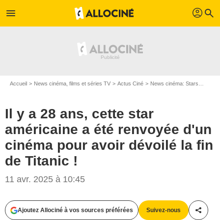
profil
menu
search
Accueil
News cinéma, films et séries TV
Actus Ciné
News cinéma: Stars
Il y a
Il y a 28 ans, cette star
américaine a été renvoyée d'un
cinéma pour avoir dévoilé la fin
de Titanic !
11 avr. 2025 à 10:45
Ajoutez Allociné à vos sources préférées
Suivez-nous
Partag