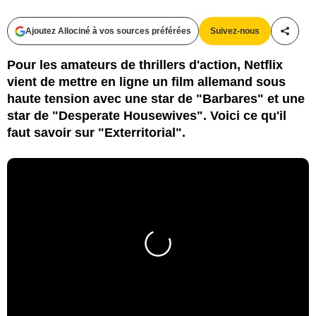
Ajoutez Allociné à vos sources préférées
Suivez-nous
Partag
Pour les amateurs de thrillers d'action, Netflix
vient de mettre en ligne un film allemand sous
haute tension avec une star de "Barbares" et une
star de "Desperate Housewives". Voici ce qu'il
faut savoir sur "Exterritorial".