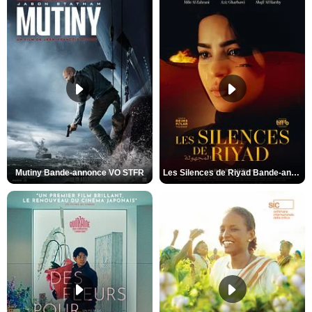
Mutiny Bande-annonce VO STFR
Les Silences de Riyad Bande-annonce VO STFR