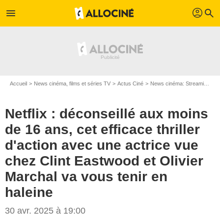
profil
menu
search
Accueil
News cinéma, films et séries TV
Actus Ciné
News cinéma: Streaming
N
Netflix : déconseillé aux moins
de 16 ans, cet efficace thriller
d'action avec une actrice vue
chez Clint Eastwood et Olivier
Marchal va vous tenir en
haleine
30 avr. 2025 à 19:00