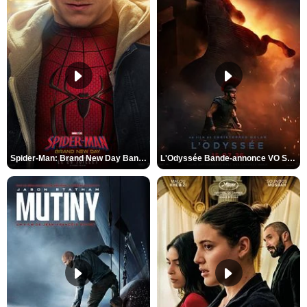
Spider-Man: Brand New Day Bande-annonce VO STFR
L'Odyssée Bande-annonce VO STFR