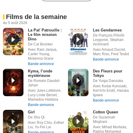
Films de la semaine
du 5 août 2026
La Pat' Patrouille :
Les Gendarmes
Le film mission
De François Prévôt-
Dino
Leygonie, Stephan
De Cal Brunker
Archinard
Avec Rain Janjua,
Avec Arnaud Ducret,
Carter Young,
Marc Riso, Fred Testot
Mckenna Grace
Bande-annonce
Bande-annonce
Kyma, l’onde
Des Fleurs pour
mystérieuse
Tokyo
De Romain Daudet-
De Yuiga Danzuka
Jahan
Avec Kodai Kurosaki,
Avec Jules Lefebvre,
Ken'ichi Endô, Haruka
Lucy Loste Berset,
Igawa
Mamadou Haïdara
Bande-annonce
Bande-annonce
Girl
Cotton Queen
De Shu Qi
De Suzannah
Mirghani
Avec Roy Chiu, Esther
Liu, Yu-Fei Lai
Avec Mihad Murtada,
Rabha Mohamed
Bande-annonce