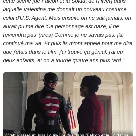
cette scène [de Falcon et la Soldat de l'Hiver] dans
Marvel Studios
laquelle Valentina me donnait un nouveau costume,
celui d'U.S. Agent. Mais ensuite on ne sait jamais, on
aurait pu me dire 'Ce personnage est naze, il ne
reviendra pas' (rires) Comme je ne savais pas, j'ai
continué ma vie. Et puis ils m'ont appelé pour me dire
que j'étais dans le film, j'ai trouvé ça génial, j'ai eu
deux enfants, et on a tourné quatre ans plus tard."
Wyatt Russell et Julia Louis-Dreyfus dans "Falcon et le Soldat de