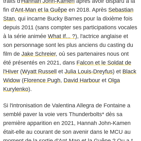
traits d'
Hannah John-Kamen
après avoir disparu à la
fin d'
Ant-Man et la Guêpe
en 2018. Après
Sebastian
Stan
, qui incarne Bucky Barnes pour la dixième fois
depuis 2011 (sans compter ses participations vocales
à la série animée
What If... ?
), l'actrice anglaise et
son personnage sont les plus anciens du casting du
film de
Jake Schreier
, où ses partenaires nous ont
été présentés en 2021, dans
Falcon et le Soldat de
l'Hiver
(
Wyatt Russell
et
Julia Louis-Dreyfus
) et
Black
Widow
(
Florence Pugh
,
David Harbour
et
Olga
Kurylenko
).
Si l'intronisation de Valentina Allegra de Fontaine a
semblé paver la voie vers Thunderbolts* dès sa
première apparition en 2021, Hannah John-Kamen
était-elle au courant de son avenir dans le MCU au
moment de la sortie d'Ant-Man et la Guêpe ? Ou a-t-