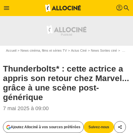
profil
menu
search
Accueil
News cinéma, films et séries TV
Actus Ciné
News Sorties ciné
Thunderbolts* : cette actrice a appris son retour chez Marvel... grâce à une scène post-générique
Thunderbolts* : cette actrice a
appris son retour chez Marvel...
grâce à une scène post-
générique
7 mai 2025 à 09:00
Ajoutez Allociné à vos sources préférées
Suivez-nous
Partag