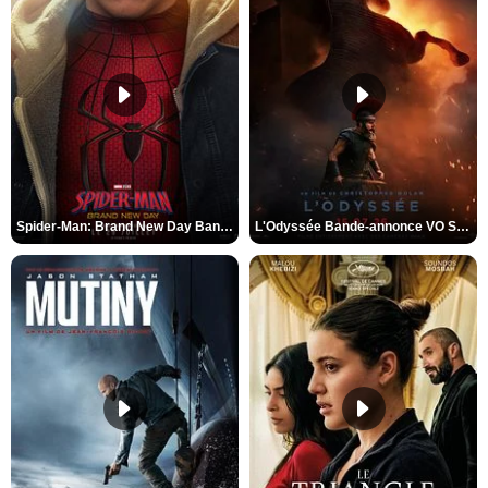
Spider-Man: Brand New Day Bande-annonce VO STFR
L'Odyssée Bande-annonce VO STFR