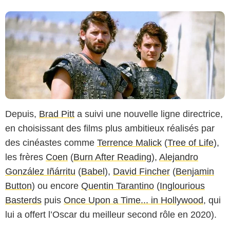
Depuis,
Brad Pitt
a suivi une nouvelle ligne directrice,
en choisissant des films plus ambitieux réalisés par
des cinéastes comme
Terrence Malick
(
Tree of Life
),
les frères
Coen
(
Burn After Reading
),
Alejandro
González Iñárritu
(
Babel
),
David Fincher
(
Benjamin
Button
) ou encore
Quentin Tarantino
(
Inglourious
Basterds
puis
Once Upon a Time... in Hollywood
, qui
lui a offert l’Oscar du meilleur second rôle en 2020).