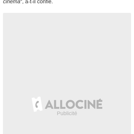
cinéma
”, a-t-il confié.