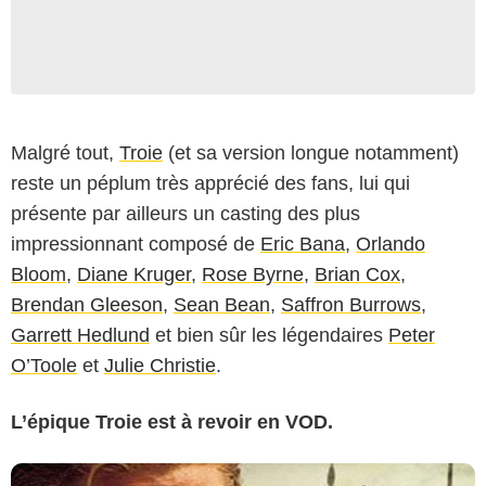
Malgré tout,
Troie
(et sa version longue notamment)
reste un péplum très apprécié des fans, lui qui
présente par ailleurs un casting des plus
impressionnant composé de
Eric Bana
,
Orlando
Bloom
,
Diane Kruger
,
Rose Byrne
,
Brian Cox
,
Brendan Gleeson
,
Sean Bean
,
Saffron Burrows
,
Garrett Hedlund
et bien sûr les légendaires
Peter
O’Toole
et
Julie Christie
.
L
’
épique Troie est à revoir en VOD.