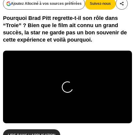
Ajoutez Allociné à vos sources préférées
Suivez-nous
Partag
Pourquoi Brad Pitt regrette-t-il son rôle dans
“Troie” ? Bien que le film ait connu un grand
succès, la star ne garde pas un bon souvenir de
cette expérience et voilà pourquoi.