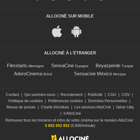
ALLOCINÉ SUR MOBILE
ALLOCINÉ À L'ÉTRANGER
Filmstarts
SensaCine
Beyazperde
Allemagne
Espagne
Turquie
AdoroCinema
Sensacine México
Brésil
Mexique
Contact
|
Qui sommes-nous
|
Recrutement
|
Publicité
|
CGU
|
CGV
|
Politique de cookies
|
Préférences cookies
|
Données Personnelles
|
Revue de presse
|
Charte d'écriture
|
Les services AlloCiné
|
Gérer Utiq
|
©AlloCiné
Retrouvez tous les horaires et infos de votre cinéma sur le numéro AlloCiné :
0 892 892 892
(0,90€/minute)