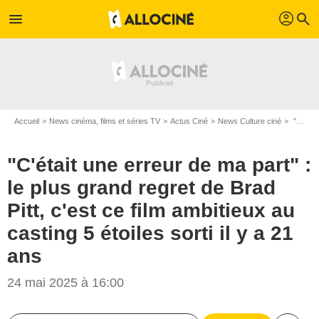
profil
menu
search
Accueil
News cinéma, films et séries TV
Actus Ciné
News Culture ciné
"C'était une erreur de ma part" : le plus grand regret de Brad Pitt, c'est ce film ambitieux au casting 5 étoiles sorti il y a 21 ans
"C'était une erreur de ma part" :
le plus grand regret de Brad
Pitt, c'est ce film ambitieux au
casting 5 étoiles sorti il y a 21
ans
24 mai 2025 à 16:00