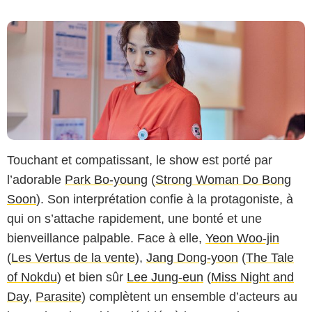
Touchant et compatissant, le show est porté par
l’adorable
Park Bo-young
(
Strong Woman Do Bong
Soon
). Son interprétation confie à la protagoniste, à
qui on s’attache rapidement, une bonté et une
bienveillance palpable. Face à elle,
Yeon Woo-jin
(
Les Vertus de la vente
),
Jang Dong-yoon
(
The Tale
Netflix
of Nokdu
) et bien sûr
Lee Jung-eun
(
Miss Night and
Day
,
Parasite
) complètent un ensemble d’acteurs au