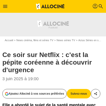
profil
menu
search
Accueil
News cinéma, films et séries TV
News séries TV
Actus Séries en streaming
Ce soir sur Netflix : c'est la
pépite coréenne à découvrir
d'urgence
3 juin 2025 à 19:00
Ajoutez Allociné à vos sources préférées
Suivez-nous
Partag
Elle a abordé le sujet de la santé mentale avec