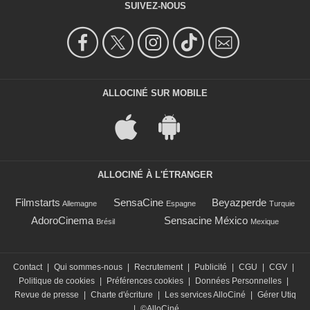
SUIVEZ-NOUS
ALLOCINÉ SUR MOBILE
ALLOCINÉ À L'ÉTRANGER
Filmstarts
SensaCine
Beyazperde
Allemagne
Espagne
Turquie
AdoroCinema
Sensacine México
Brésil
Mexique
Contact
|
Qui sommes-nous
|
Recrutement
|
Publicité
|
CGU
|
CGV
|
Politique de cookies
|
Préférences cookies
|
Données Personnelles
|
Revue de presse
|
Charte d'écriture
|
Les services AlloCiné
|
Gérer Utiq
|
©AlloCiné