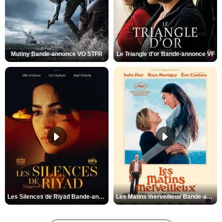
Mutiny Bande-annonce VO STFR
Le Triangle d'or Bande-annonce VF
Les Silences de Riyad Bande-annonce VO STFR
Les Matins merveilleux Bande-annonce VF