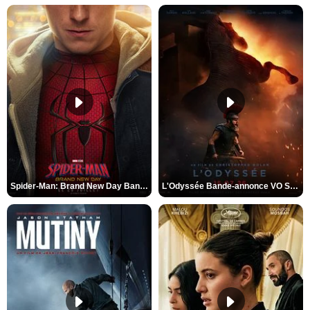
Spider-Man: Brand New Day Bande-annonce VO STFR
L'Odyssée Bande-annonce VO STFR