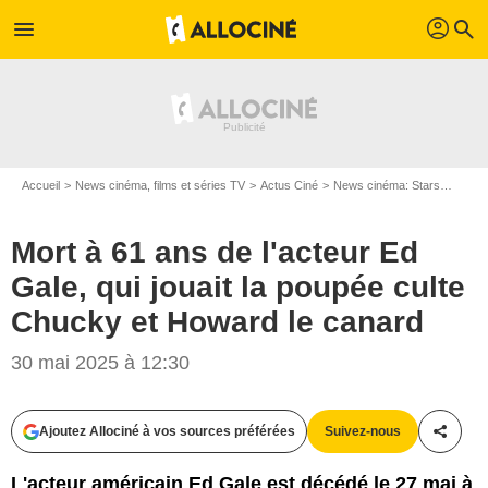
profil
menu
search
Accueil
News cinéma, films et séries TV
Actus Ciné
News cinéma: Stars
Mort à
Mort à 61 ans de l'acteur Ed
Gale, qui jouait la poupée culte
Chucky et Howard le canard
30 mai 2025 à 12:30
Ajoutez Allociné à vos sources préférées
Suivez-nous
Partag
L'acteur américain Ed Gale est décédé le 27 mai à