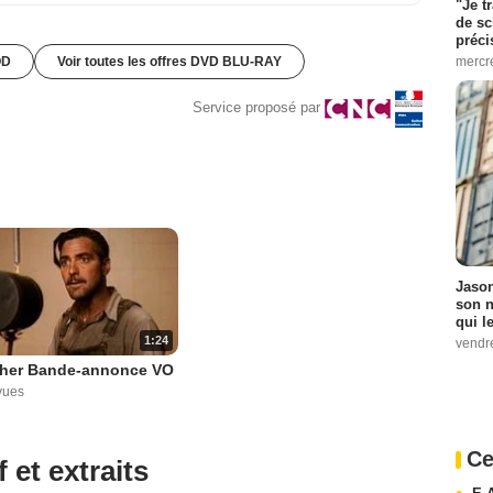
"Je t
de sc
préci
mercr
OD
Voir toutes les offres DVD BLU-RAY
Service proposé par
Jason
son n
qui le
1:24
vendre
ther Bande-annonce VO
vues
Ce
 et extraits