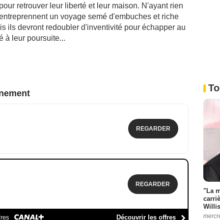
 pour retrouver leur liberté et leur maison. N'ayant rien
ls entreprennent un voyage semé d'embuches et riche
 ils devront redoubler d'inventivité pour échapper au
 à leur poursuite...
To
nnement
REGARDER
REGARDER
"La m
carri
Willi
mercr
fres
Découvrir les offres