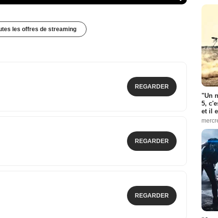
outes les offres de streaming
REGARDER
"Un n
5, c'
et il
mercr
REGARDER
REGARDER