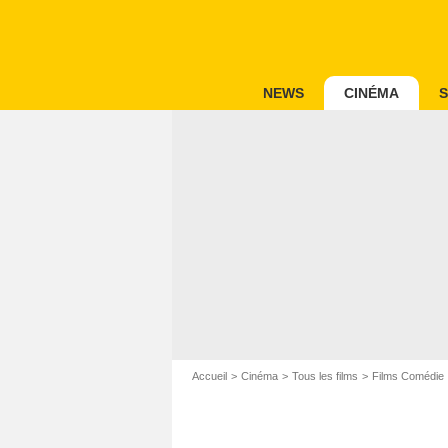
NEWS
CINÉMA
S
Accueil
Cinéma
Tous les films
Films Comédie