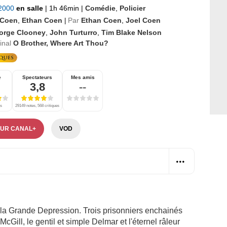
 2000
en salle
|
1h 46min
|
Comédie
,
Policier
 Coen
,
Ethan Coen
Par
Ethan Coen
,
Joel Coen
|
orge Clooney
,
John Turturro
,
Tim Blake Nelson
ginal
O Brother, Where Art Thou?
e
Spectateurs
Mes amis
3,8
--
es
29149 notes, 568 critiques
SUR CANAL+
VOD
 la Grande Depression. Trois prisonniers enchainés
cGill, le gentil et simple Delmar et l'éternel râleur