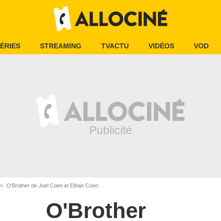
ÉRIES
STREAMING
TVACTU
VIDÉOS
VOD
O'Brother de Joel Coen et Ethan Coen
O'Brother