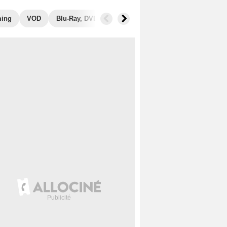
ming
VOD
Blu-Ray, DVD
Photos
Musique
Secrets de