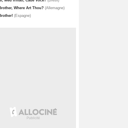
Aí, Meu Irmão, Cadê Você?
(Brésil)
Brother, Where Art Thou?
(Allemagne)
Brother!
(Espagne)