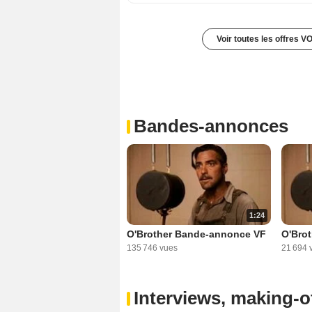
Voir toutes les offres V
Bandes-annonces
1:24
O'Brother Bande-annonce VF
O'Bro
135 746 vues
21 694 
Interviews, making-of