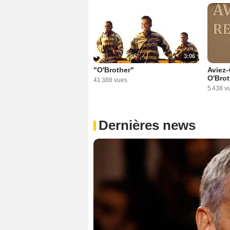
3:06
"O'Brother"
Aviez
O'Brot
41 388 vues
5 438 v
Dernières news