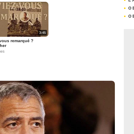
E 
O 
O 
3:45
-vous remarqué ?
her
ues