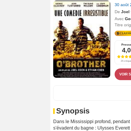
30 août
De
Joel
Avec
Ge
Titre ori
Press
4,0
24 critiqu
VOIR 
Synopsis
Dans le Mississippi profond, pendant
s'évadent du bagne : Ulysses Everett M