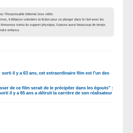
ma / Responsable éditorial Jeux vidéo
res, il délaisse volontiers la fiction pour se plonger dans le réel avec les
té. Amoureux transi du support physique, il passe aussi beaucoup de temps
endre enfance.
 sorti il y a 63 ans, cet extraordinaire film est l’un des
er de ce film serait de le précipiter dans les égouts" :
orti il y a 65 ans a détruit la carrière de son réalisateur