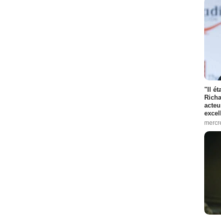
"Il é
Richa
acteu
excel
mercr