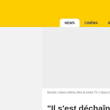
NEWS
CINÉMA
S
Accueil
News cinéma, films et séries TV
Actus 
"Il s'est déchaî