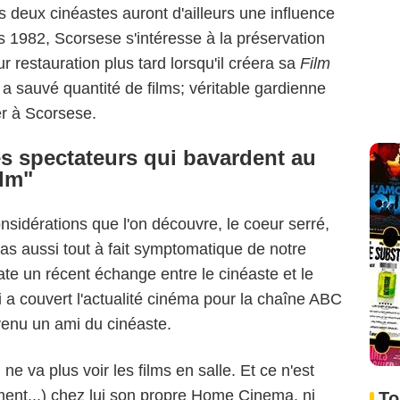
s deux cinéastes auront d'ailleurs une influence
 1982, Scorsese s'intéresse à la préservation
ur restauration plus tard lorsqu'il créera sa
Film
a sauvé quantité de films; véritable gardienne
er à Scorsese.
les spectateurs qui bavardent au
ilm"
nsidérations que l'on découvre, le coeur serré,
las aussi tout à fait symptomatique de notre
ate un récent échange entre le cinéaste et le
i a couvert l'actualité cinéma pour la chaîne ABC
evenu un ami du cinéaste.
l ne va plus voir les films en salle. Et ce n'est
ent...) chez lui son propre Home Cinema, ni
To