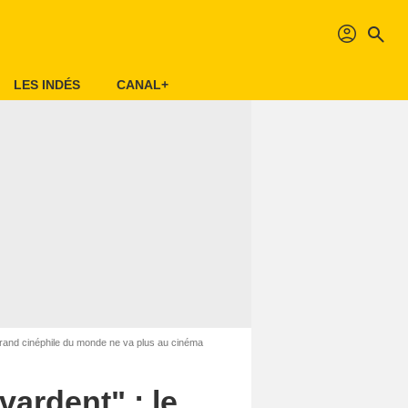
profil
search
LES INDÉS
CANAL+
 grand cinéphile du monde ne va plus au cinéma
vardent" : le