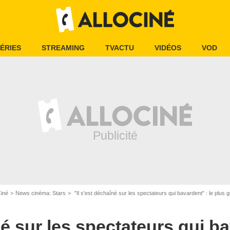
ÉRIES
STREAMING
TVACTU
VIDÉOS
VOD
Ciné
News cinéma: Stars
"Il s'est déchaîné sur les spectateurs qui bavardent" : le plus
né sur les spectateurs qui ba