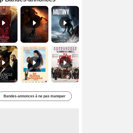
Spider-Man: Brand New Day Bande-annonce VO STFR
L'Odyssée Bande-annonce VO STFR
Mutiny Bande-annonce VO STFR
Le Triangle d'or Bande-annonce VF
Les Matins merveilleux Bande-annonce VF
De la Comédie-Française Teaser VF
Bandes-annonces à ne pas manquer