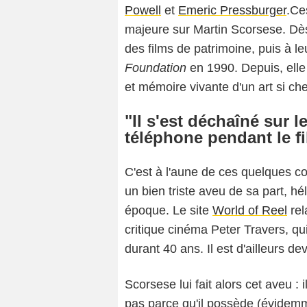
Powell
et
Emeric Pressburger
.Ce
majeure sur Martin Scorsese. Dès
des films de patrimoine, puis à le
Foundation
en 1990. Depuis, elle 
et mémoire vivante d'un art si ch
"Il s'est déchaîné sur 
téléphone pendant le f
C'est à l'aune de ces quelques co
un bien triste aveu de sa part, hé
époque. Le site
World of Reel
rel
critique cinéma Peter Travers, qu
durant 40 ans. Il est d'ailleurs d
Scorsese lui fait alors cet aveu : i
pas parce qu'il possède (évidemm