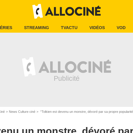
ÉRIES
STREAMING
TVACTU
VIDÉOS
VOD
Ciné
News Culture ciné
“Tolkien est devenu un monstre, dévoré par sa propre popularité” : sorti en 2019, ce film 
venu un monstre, dévoré par