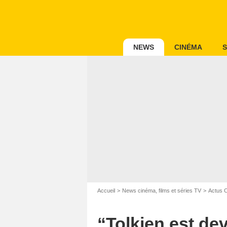
NEWS
CINÉMA
S
Accueil
News cinéma, films et séries TV
Actus 
“Tolkien est de