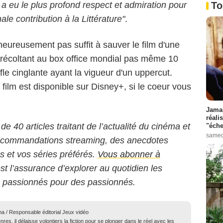
m a eu le plus profond respect et admiration pour
To
e contribution à la Littérature"
.
heureusement pas suffit à sauver le film d'une
e récoltant au box office mondial pas même 10
ifle cinglante ayant la vigueur d'un uppercut.
e film est disponible sur Disney+, si le coeur vous
Jamai
réali
 de 40 articles traitant de l’actualité du cinéma et
"éche
samed
 recommandations streaming, des anecdotes
ms et vos séries préférés.
Vous abonner à
est l’assurance d’explorer au quotidien les
s passionnés pour des passionnés.
ma / Responsable éditorial Jeux vidéo
res, il délaisse volontiers la fiction pour se plonger dans le réel avec les