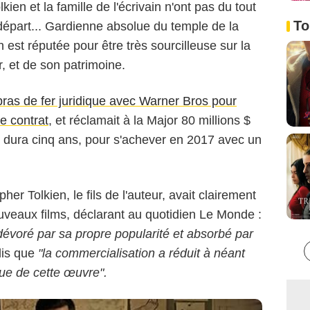
kien et la famille de l'écrivain n'ont pas du tout
To
e départ... Gardienne absolue du temple de la
n est réputée pour être très sourcilleuse sur la
r, et de son patrimoine.
bras de fer juridique avec Warner Bros pour
de contrat
, et réclamait à la Major 80 millions $
Twentieth Century Fox
dura cinq ans, pour s'achever en 2017 avec un
r Tolkien, le fils de l'auteur, avait clairement
veaux films, déclarant au quotidien Le Monde :
dévoré par sa propre popularité et absorbé par
dis que
"la commercialisation a réduit à néant
que de cette œuvre".