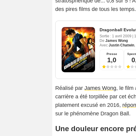
stratosphérique de... 0,8 sur 5 !
des pires films de tous les temps.
Dragonball Evolu
Sortie :
1 avril 2009
|
De
James Wong
Avec
Justin Chatwin
,
Presse
Spect
1,0
0
Réalisé par
James Wong
, le fil
carrière a été torpillée par cet éc
platement excusé en 2016,
répon
sur le phénomène Dragon Ball.
Une douleur encore pr