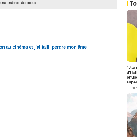
To
une cinéphilie éclectique.
ion au cinéma et j’ai failli perdre mon âme
"J'ai
d'Hol
refus
super
jeudi 