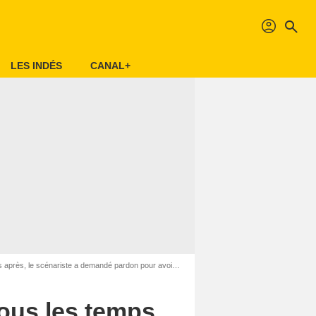
profil
search
LES INDÉS
CANAL+
cénariste a demandé pardon pour avoir déçu des millions de fans
 tous les temps