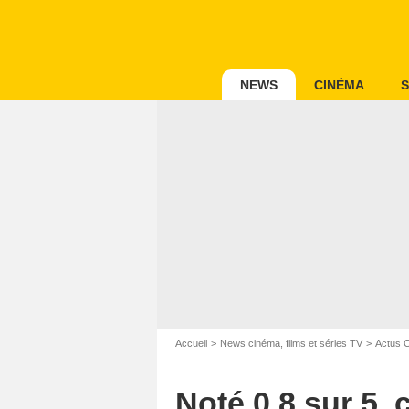
NEWS
CINÉMA
S
Accueil
News cinéma, films et séries TV
Actus 
Noté 0,8 sur 5, 