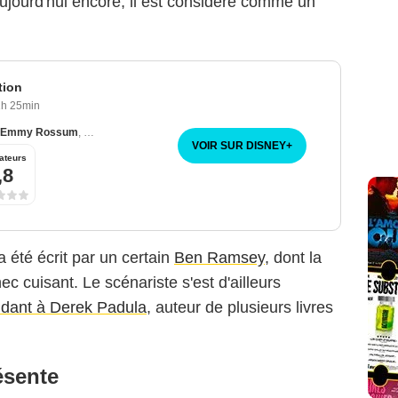
 Aujourd'hui encore, il est considéré comme un
tion
1h 25min
Emmy Rossum
,
Jamie Chung
VOIR SUR DISNEY
+
ateurs
,8
m a été écrit par un certain
Ben Ramsey
, dont la
hec cuisant. Le scénariste s'est d'ailleurs
dant à Derek Padula
, auteur de plusieurs livres
ésente