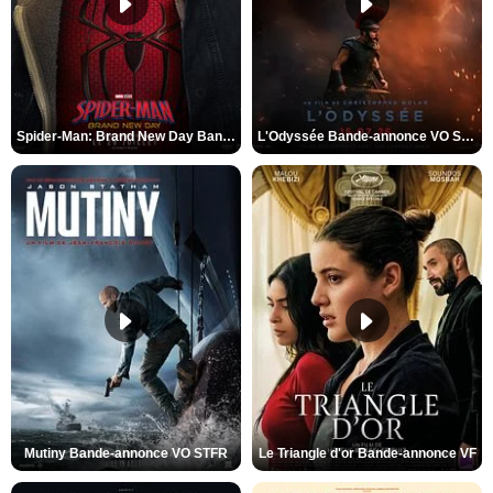
Spider-Man: Brand New Day Bande-annonce VO STFR
L'Odyssée Bande-annonce VO STFR
Mutiny Bande-annonce VO STFR
Le Triangle d'or Bande-annonce VF