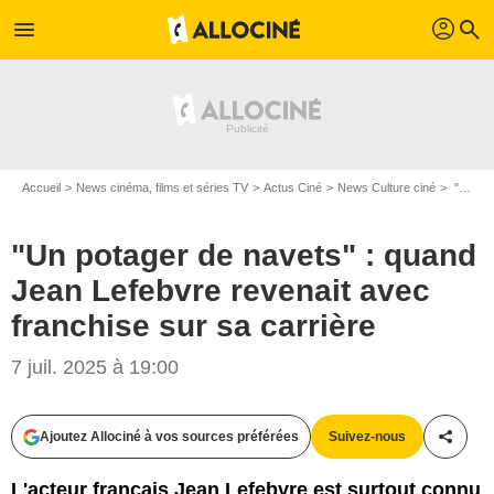
profil
menu
search
Accueil
News cinéma, films et séries TV
Actus Ciné
News Culture ciné
"Un potager de navets" : quand Jean Lefebvre revenait avec franchise sur sa carrière
"Un potager de navets" : quand
Jean Lefebvre revenait avec
franchise sur sa carrière
7 juil. 2025 à 19:00
Ajoutez Allociné à vos sources préférées
Suivez-nous
Partag
L'acteur français Jean Lefebvre est surtout connu