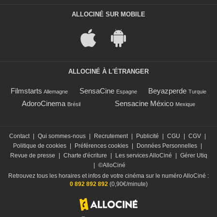
ALLOCINÉ SUR MOBILE
ALLOCINÉ À L'ÉTRANGER
Filmstarts
SensaCine
Beyazperde
Allemagne
Espagne
Turquie
AdoroCinema
Sensacine México
Brésil
Mexique
Contact
|
Qui sommes-nous
|
Recrutement
|
Publicité
|
CGU
|
CGV
|
Politique de cookies
|
Préférences cookies
|
Données Personnelles
|
Revue de presse
|
Charte d'écriture
|
Les services AlloCiné
|
Gérer Utiq
|
©AlloCiné
Retrouvez tous les horaires et infos de votre cinéma sur le numéro AlloCiné :
0 892 892 892
(0,90€/minute)