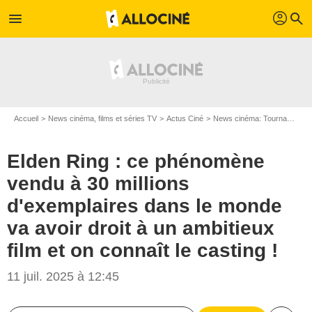
profil
menu
search
Accueil
News cinéma, films et séries TV
Actus Ciné
News cinéma: Tournages
Elden Ring : ce phénomène
vendu à 30 millions
d'exemplaires dans le monde
va avoir droit à un ambitieux
film et on connaît le casting !
11 juil. 2025 à 12:45