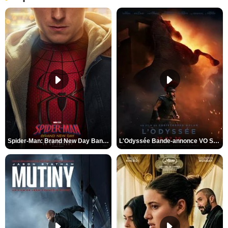
Spider-Man: Brand New Day Bande-annonce VO STFR
L'Odyssée Bande-annonce VO STFR