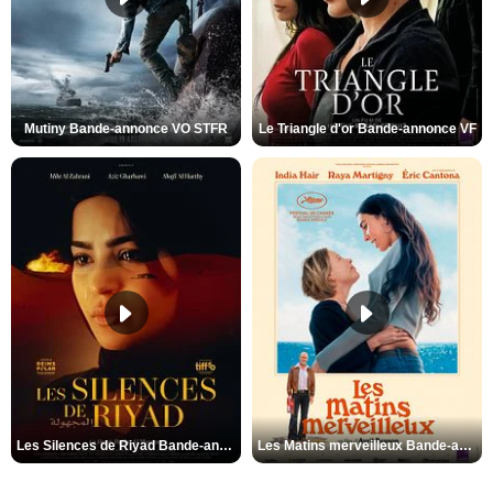
Mutiny Bande-annonce VO STFR
Le Triangle d'or Bande-annonce VF
Les Silences de Riyad Bande-annonce VO STFR
Les Matins merveilleux Bande-annonce VF