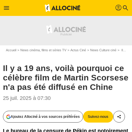
profil
menu
search
Accueil
News cinéma, films et séries TV
Actus Ciné
News Culture ciné
Il y a 19 ans, voilà pourquoi ce célèbre film de Martin Scorsese n'a pas été diffusé en Chine
Il y a 19 ans, voilà pourquoi ce
célèbre film de Martin Scorsese
n'a pas été diffusé en Chine
25 juil. 2025 à 07:30
Ajoutez Allociné à vos sources préférées
Suivez-nous
Partag
Le bureau de la censure de Pékin est notoirement