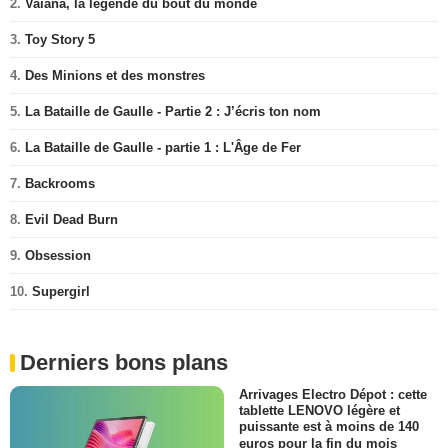
2.
Vaiana, la légende du bout du monde
3.
Toy Story 5
4.
Des Minions et des monstres
5.
La Bataille de Gaulle - Partie 2 : J’écris ton nom
6.
La Bataille de Gaulle - partie 1 : L'Âge de Fer
7.
Backrooms
8.
Evil Dead Burn
9.
Obsession
10.
Supergirl
Derniers bons plans
Arrivages Electro Dépot : cette
tablette LENOVO légère et
puissante est à moins de 140
euros pour la fin du mois