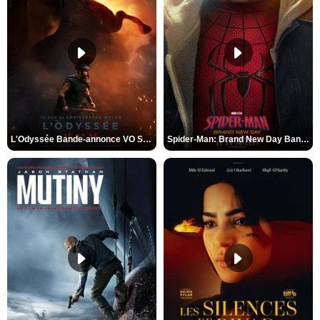
L'Odyssée Bande-annonce VO STFR
Spider-Man: Brand New Day Bande-annonce VO STFR