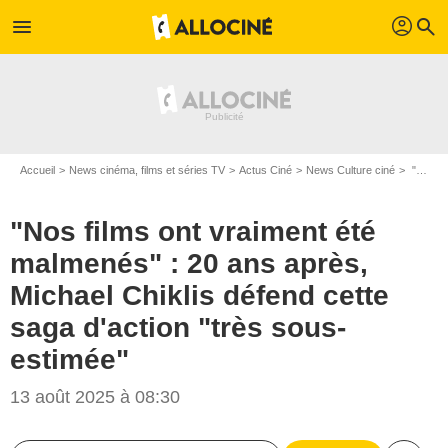
profil
menu
search
Accueil
News cinéma, films et séries TV
Actus Ciné
News Culture ciné
"Nos films ont vraiment été malmenés" : 20 ans après, Michael Chiklis défend cette saga d'action "très sous-estimée"
"Nos films ont vraiment été
malmenés" : 20 ans après,
Michael Chiklis défend cette
saga d'action "très sous-
estimée"
13 août 2025 à 08:30