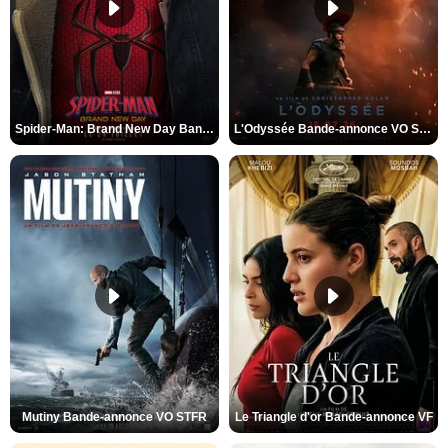
Spider-Man: Brand New Day Bande-annonce VO STFR
L'Odyssée Bande-annonce VO STFR
Mutiny Bande-annonce VO STFR
Le Triangle d'or Bande-annonce VF