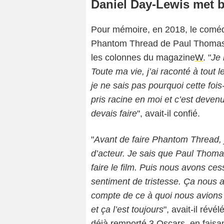
Daniel Day-Lewis met b
Pour mémoire, en 2018, le comédi
Phantom Thread de Paul Thomas An
les colonnes du magazine
W
. "
Je 
Toute ma vie, j’ai raconté à tout 
je ne sais pas pourquoi cette fois-
pris racine en moi et c’est deven
devais faire
", avait-il confié.
"
Avant de faire Phantom Thread, j
d’acteur. Je sais que Paul Thom
faire le film. Puis nous avons ce
sentiment de tristesse. Ça nous a
compte de ce à quoi nous avions d
et ça l’est toujours
", avait-il rév
déjà remporté 3 Oscars, en faisan