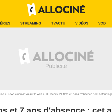
ÉRIES
STREAMING
TVACTU
VIDÉOS
VOD
Ciné
News cinéma: Vu sur le web
3 Oscars, 21 films et 7 ans d'absence : cet acteur légendaire sort
ms et 7 ans d'absence : cet 