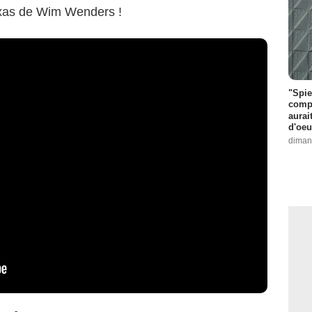
Texas de Wim Wenders !
"Spie
compl
aurai
d'oeu
diman