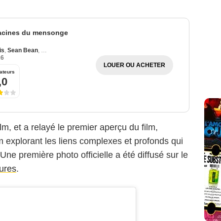
acines du mensonge
is
,
Sean Bean
,
Samantha Morton
26
LOUER OU ACHETER
ateurs
,0
lm, et a relayé le premier aperçu du film,
 explorant les liens complexes et profonds qui
s.Une première photo officielle a été diffusé sur le
ures
.