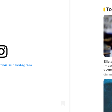
To
Elle 
ation sur Instagram
Impac
deven
diman