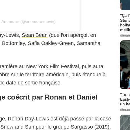
"Ça l
Stone
par Anemone (@anemonemovie)
holly
meill
ay-Lewis,
Sean Bean
(que l'on aperçoit en
diman
el Bottomley, Safia Oakley-Green, Samantha
emière au New York Film Festival, puis aura
obre sur le territoire américain, puis étendue à
de date de sortie française.
"Tu n
e coécrit par Ronan et Daniel
Eastw
un be
diman
rage, Ronan Day-Lewis est déjà passé par la case
lip Snow and Sun pour le groupe Sargasso (2019),