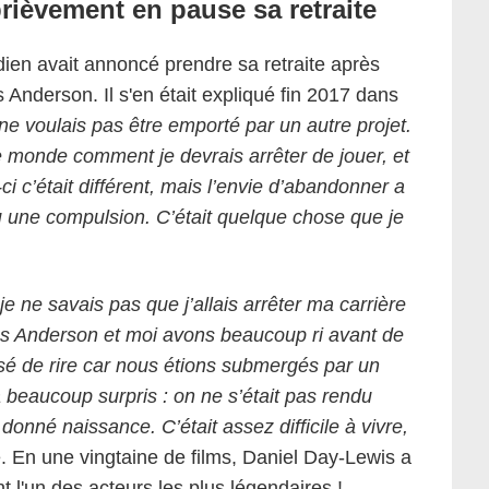
rièvement en pause sa retraite
en avait annoncé prendre sa retraite après
derson. Il s'en était expliqué fin 2017 dans
ne voulais pas être emporté par un autre projet.
le monde comment je devrais arrêter de jouer, et
ci c’était différent, mais l’envie d’abandonner a
u une compulsion. C’était quelque chose que je
e ne savais pas que j’allais arrêter ma carrière
as Anderson et moi avons beaucoup ri avant de
ssé de rire car nous étions submergés par un
 beaucoup surpris : on ne s’était pas rendu
onné naissance. C’était assez difficile à vivre,
élé. En une vingtaine de films, Daniel Day-Lewis a
t l'un des acteurs les plus légendaires !