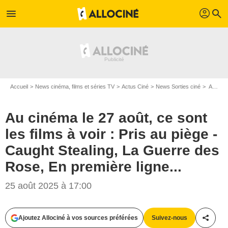
profil
menu
search
Accueil
News cinéma, films et séries TV
Actus Ciné
News Sorties ciné
Au cinéma le 27 août, ce sont les films à voir : Pris au piège - Caught Stealing, La Guerre des Rose, En première ligne...
Au cinéma le 27 août, ce sont
les films à voir : Pris au piège -
Caught Stealing, La Guerre des
Rose, En première ligne...
25 août 2025 à 17:00
Ajoutez Allociné à vos sources préférées
Suivez-nous
Partag