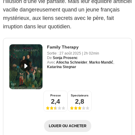
l’illusion d’une vie parfaite. Mais leur équilibre artificiel
vacille dangereusement quand un jeune français
mystérieux, aux liens secrets avec le père, fait
irruption dans leur quotidien.
Family Therapy
Sortie :
27 août 2025
|
2h 02min
De
Sonja Prosenc
Avec
Aliocha Schneider
,
Marko Mandić
,
Katarina Stegnar
Presse
Spectateurs
2,4
2,8
LOUER OU ACHETER