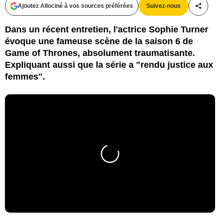
Ajoutez Allociné à vos sources préférées
Suivez-nous
Partag
Dans un récent entretien, l'actrice Sophie Turner
évoque une fameuse scène de la saison 6 de
Game of Thrones, absolument traumatisante.
Expliquant aussi que la série a "rendu justice aux
femmes".