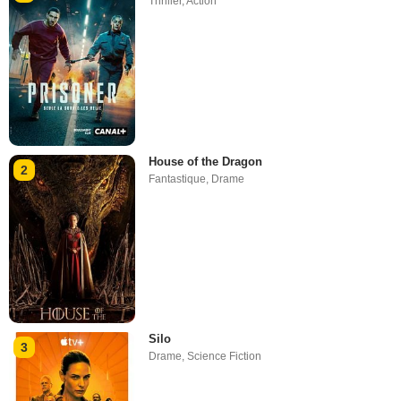
Thriller
,
Action
House of the Dragon
2
Fantastique
,
Drame
Silo
3
Drame
,
Science Fiction