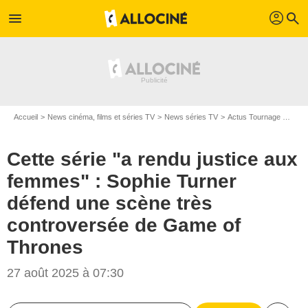
profil
menu
search
Accueil
News cinéma, films et séries TV
News séries TV
Actus Tournage Séries TV
Cette série "a rendu justice aux
femmes" : Sophie Turner
défend une scène très
controversée de Game of
Thrones
27 août 2025 à 07:30