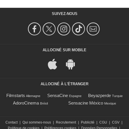
SUIVEZ-NOUS
ALLOCINÉ SUR MOBILE
ALLOCINÉ À L'ÉTRANGER
Filmstarts
SensaCine
Beyazperde
Allemagne
Espagne
Turquie
AdoroCinema
Sensacine México
Brésil
Mexique
Contact
|
Qui sommes-nous
|
Recrutement
|
Publicité
|
CGU
|
CGV
|
Politique de cookies
|
Préférences cookies
|
Données Personnelles
|