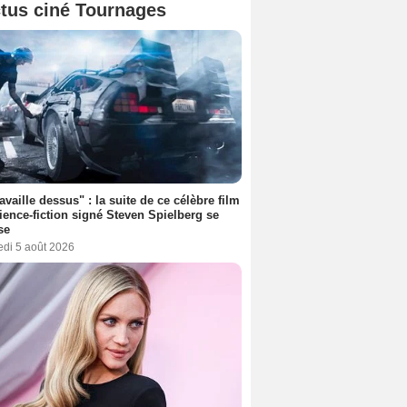
tus ciné Tournages
ravaille dessus" : la suite de ce célèbre film
ience-fiction signé Steven Spielberg se
se
edi 5 août 2026