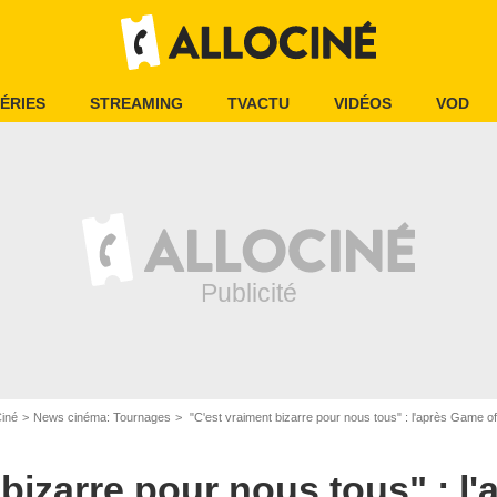
ÉRIES
STREAMING
TVACTU
VIDÉOS
VOD
Ciné
News cinéma: Tournages
"C'est vraiment bizarre pour nous tous" : l'après Game of Thrones d
 bizarre pour nous tous" : l