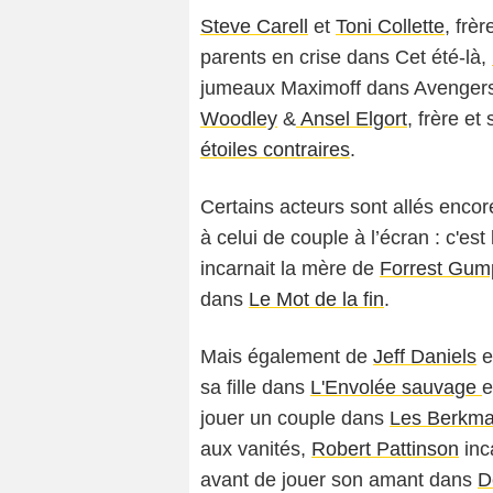
Steve Carell
et
Toni Collette
, frè
parents en crise dans Cet été-là,
jumeaux Maximoff dans Avengers
Woodley
&
Ansel Elgort
, frère e
étoiles contraires
.
Certains acteurs sont allés encor
à celui de couple à l’écran : c'est
incarnait la mère de
Forrest Gum
dans
Le Mot de la fin
.
Mais également de
Jeff Daniels
e
sa fille dans
L'Envolée sauvage
e
jouer un couple dans
Les Berkma
aux vanités,
Robert Pattinson
inc
avant de jouer son amant dans
D