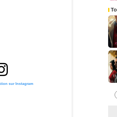
To
ation sur Instagram