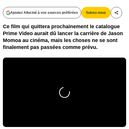
Ajoutez Allociné à vos sources préférées
Suivez-nous
Partag
Ce film qui quittera prochainement le catalogue
Prime Video aurait dû lancer la carrière de Jason
Momoa au cinéma, mais les choses ne se sont
finalement pas passées comme prévu.