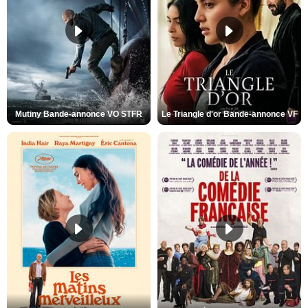
Mutiny Bande-annonce VO STFR
Le Triangle d'or Bande-annonce VF