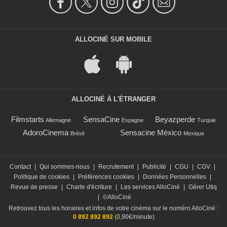
ALLOCINÉ SUR MOBILE
ALLOCINÉ À L'ÉTRANGER
Filmstarts
SensaCine
Beyazperde
Allemagne
Espagne
Turquie
AdoroCinema
Sensacine México
Brésil
Mexique
Contact
|
Qui sommes-nous
|
Recrutement
|
Publicité
|
CGU
|
CGV
|
Politique de cookies
|
Préférences cookies
|
Données Personnelles
|
Revue de presse
|
Charte d'écriture
|
Les services AlloCiné
|
Gérer Utiq
|
©AlloCiné
Retrouvez tous les horaires et infos de votre cinéma sur le numéro AlloCiné :
0 892 892 892
(0,90€/minute)