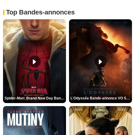
Top Bandes-annonces
Spider-Man: Brand New Day Bande-annonce VO STFR
L'Odyssée Bande-annonce VO STFR