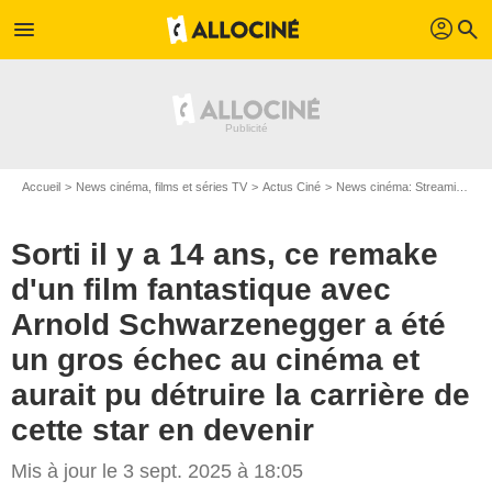
profil
menu
search
Accueil
News cinéma, films et séries TV
Actus Ciné
News cinéma: Streaming
S
Sorti il y a 14 ans, ce remake
d'un film fantastique avec
Arnold Schwarzenegger a été
un gros échec au cinéma et
aurait pu détruire la carrière de
cette star en devenir
Mis à jour le 3 sept. 2025 à 18:05