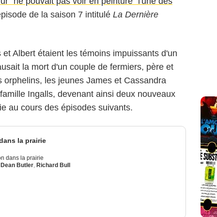
ur "ne pouvait pas voir en peinture" l'une des
pisode de la saison 7 intitulé
La Dernière
 et Albert étaient les témoins impuissants d'un
causait la mort d'un couple de fermiers, père et
 orphelins, les jeunes James et Cassandra
 famille Ingalls, devenant ainsi deux nouveaux
ie au cours des épisodes suivants.
dans la prairie
n dans la prairie
,
Dean Butler
,
Richard Bull