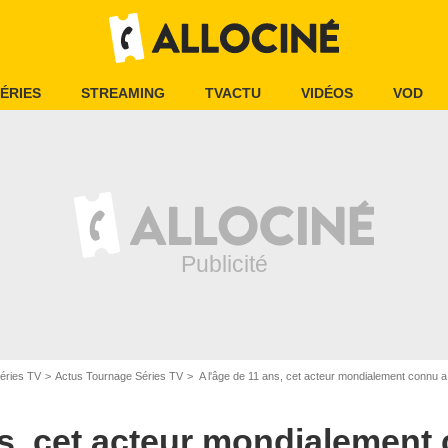
ÉRIES
STREAMING
TVACTU
VIDÉOS
VOD
éries TV
Actus Tournage Séries TV
A l'âge de 11 ans, cet acteur mondialement connu a débuté dans La Petite
ns, cet acteur mondialement