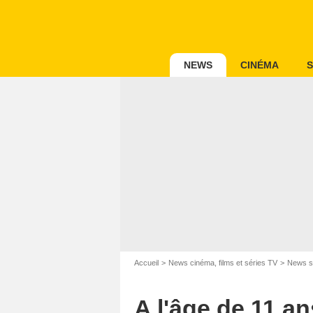
NEWS
CINÉMA
S
Accueil
News cinéma, films et séries TV
News s
A l'âge de 11 a