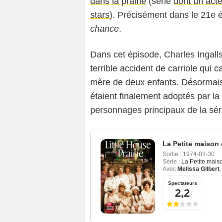
dans la prairie
(série
dont un acte
stars
). Précisément dans le 21e é
chance
.
Dans cet épisode, Charles Ingalls
terrible accident de carriole qui 
mère de deux enfants. Désormais
étaient finalement adoptés par la
personnages principaux de la sér
La Petite maison 
Sortie :
1974-03-30
Série :
La Petite maiso
Avec
Melissa Gilbert
Spectateurs
2,2