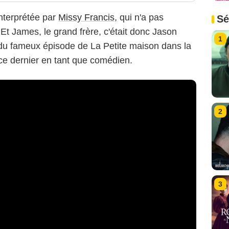
interprétée par
Missy Francis
, qui n'a pas
Sé
. Et James, le grand frère, c'était donc Jason
1
du fameux épisode de La Petite maison dans la
 ce dernier en tant que comédien.
2
3