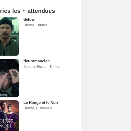
ries les + attendues
Below
Drame
,
Thriller
Neuromancien
Science Fiction
,
Thriller
Le Rouge et le Noir
Drame
,
Historique