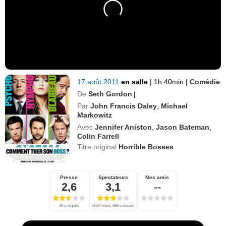
17 août 2011
en salle
|
1h 40min
|
Comédie
De
Seth Gordon
|
Par
John Francis Daley
,
Michael
Markowitz
Avec
Jennifer Aniston
,
Jason Bateman
,
Colin Farrell
Titre original
Horrible Bosses
Presse
Spectateurs
Mes amis
2,6
3,1
--
18 critiques
8684 notes, 899 critiques