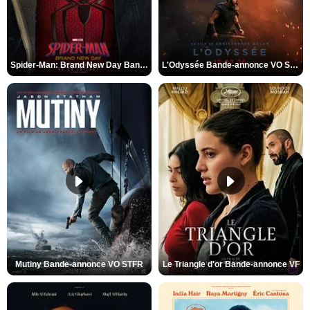
Spider-Man: Brand New Day Bande-annonce VO STFR
L'Odyssée Bande-annonce VO STFR
Mutiny Bande-annonce VO STFR
Le Triangle d'or Bande-annonce VF