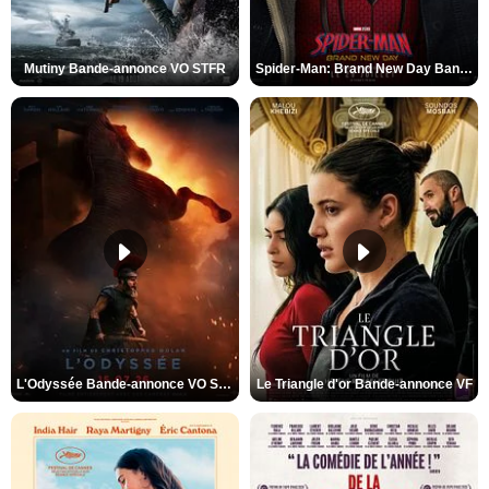
Mutiny Bande-annonce VO STFR
Spider-Man: Brand New Day Bande-annonce VO STFR
L'Odyssée Bande-annonce VO STFR
Le Triangle d'or Bande-annonce VF