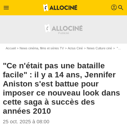
profil
menu
search
Accueil
News cinéma, films et séries TV
Actus Ciné
News Culture ciné
"Ce n'était pas une bataille facile" : il y a 14 ans, Jennifer Aniston s'est battue pour imposer ce nouveau look dans cette saga à succès des années 2010
"Ce n'était pas une bataille
facile" : il y a 14 ans, Jennifer
Aniston s'est battue pour
imposer ce nouveau look dans
cette saga à succès des
années 2010
25 oct. 2025 à 08:00