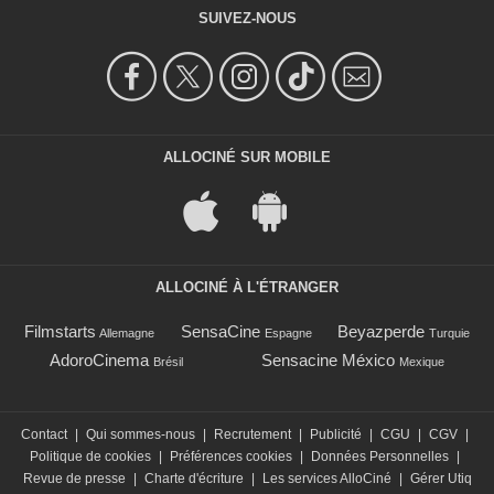
SUIVEZ-NOUS
ALLOCINÉ SUR MOBILE
ALLOCINÉ À L'ÉTRANGER
Filmstarts
SensaCine
Beyazperde
Allemagne
Espagne
Turquie
AdoroCinema
Sensacine México
Brésil
Mexique
Contact
|
Qui sommes-nous
|
Recrutement
|
Publicité
|
CGU
|
CGV
|
Politique de cookies
|
Préférences cookies
|
Données Personnelles
|
Revue de presse
|
Charte d'écriture
|
Les services AlloCiné
|
Gérer Utiq