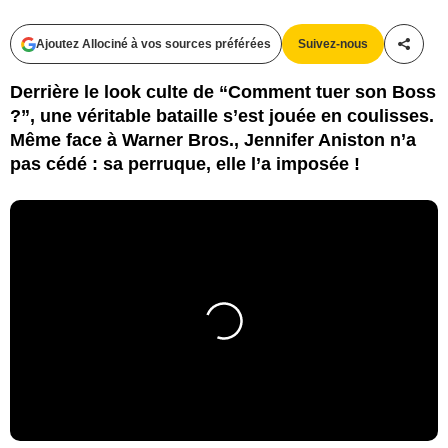
Ajoutez Allociné à vos sources préférées
Suivez-nous
Partag
Derrière le look culte de “Comment tuer son Boss
?”, une véritable bataille s’est jouée en coulisses.
Même face à Warner Bros., Jennifer Aniston n’a
pas cédé : sa perruque, elle l’a imposée !