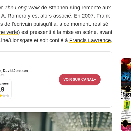
er
The Long Walk
de
Stephen King
remonte aux
 A. Romero
y est alors associé. En 2007,
Frank
 de l'écrivain puisqu'il a, à ce moment, réalisé
ne verte
) est pressenti à la mise en scène, avant
ine/Lionsgate et soit confié à
Francis Lawrence
.
e
n
,
David Jonsson
,
Garrett Wareing
025
VOIR SUR CANAL+
ateurs
,9