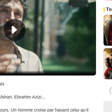
To
hi
hari, Ebrahim Azizi...
jours. Un homme croise par hasard celui qu’il