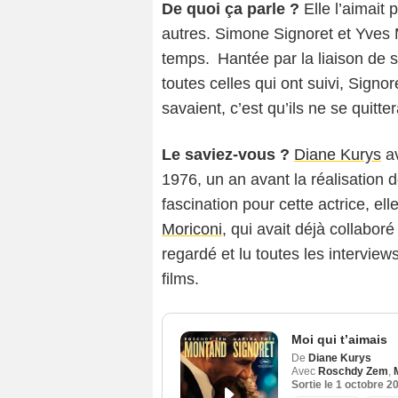
De quoi ça parle ?
Elle l’aimait 
autres. Simone Signoret et Yves M
temps. Hantée par la liaison de 
toutes celles qui ont suivi, Signor
savaient, c’est qu’ils ne se quitte
Le saviez-vous ?
Diane Kurys
av
1976, un an avant la réalisation
fascination pour cette actrice, el
Moriconi
, qui avait déjà collabor
regardé et lu toutes les intervie
films.
Moi qui t’aimais
De
Diane Kurys
Avec
Roschdy Zem
,
Sortie le
1 octobre 2