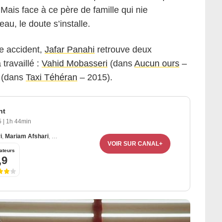
. Mais face à ce père de famille qui nie
au, le doute s’installe.
e accident,
Jafar Panahi
retrouve deux
travaillé :
Vahid Mobasseri
(dans
Aucun ours
–
(dans
Taxi Téhéran
– 2015).
nt
5
|
1h 44min
i
,
Mariam Afshari
,
Ebrahim Azizi
VOIR SUR CANAL+
ateurs
,9