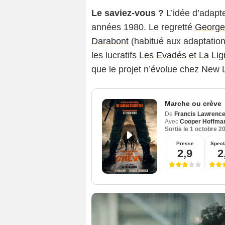
Le saviez-vous ?
L’idée d’adapt
années 1980. Le regretté
George
Darabont
(habitué aux adaptations
les lucratifs
Les Evadés
et
La Lig
que le projet n’évolue chez New L
Marche ou crève
De
Francis Lawrenc
Avec
Cooper Hoffma
Sortie le
1 octobre 2
Presse
Spect
2,9
2