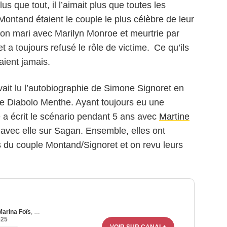
plus que tout, il l’aimait plus que toutes les
ontand étaient le couple le plus célèbre de leur
son mari avec Marilyn Monroe et meurtrie par
et a toujours refusé le rôle de victime. Ce qu’ils
raient jamais.
ait lu l’autobiographie de Simone Signoret en
 de Diabolo Menthe. Ayant toujours eu une
le a écrit le scénario pendant 5 ans avec
Martine
é avec elle sur Sagan. Ensemble, elles ont
ws du couple Montand/Signoret et on revu leurs
Marina Foïs
,
Thierry de Peretti
025
VOIR SUR CANAL+