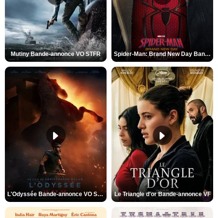
Mutiny Bande-annonce VO STFR
Spider-Man: Brand New Day Bande-annonce VO STFR
L'Odyssée Bande-annonce VO STFR
Le Triangle d'or Bande-annonce VF