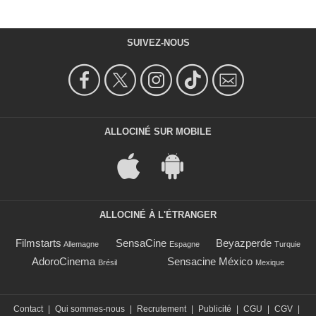
SUIVEZ-NOUS
ALLOCINÉ SUR MOBILE
ALLOCINÉ À L'ÉTRANGER
Filmstarts
SensaCine
Beyazperde
Allemagne
Espagne
Turquie
AdoroCinema
Sensacine México
Brésil
Mexique
Contact
|
Qui sommes-nous
|
Recrutement
|
Publicité
|
CGU
|
CGV
|