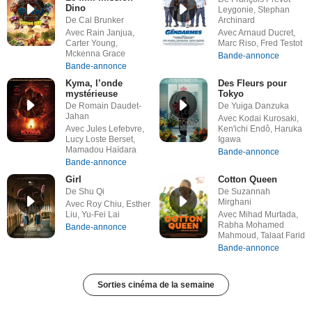
Dino
Leygonie, Stephan
De Cal Brunker
Archinard
Avec Rain Janjua,
Avec Arnaud Ducret,
Carter Young,
Marc Riso, Fred Testot
Mckenna Grace
Bande-annonce
Bande-annonce
Kyma, l’onde
Des Fleurs pour
mystérieuse
Tokyo
De Romain Daudet-
De Yuiga Danzuka
Jahan
Avec Kodai Kurosaki,
Avec Jules Lefebvre,
Ken'ichi Endô, Haruka
Lucy Loste Berset,
Igawa
Mamadou Haïdara
Bande-annonce
Bande-annonce
Girl
Cotton Queen
De Shu Qi
De Suzannah
Mirghani
Avec Roy Chiu, Esther
Liu, Yu-Fei Lai
Avec Mihad Murtada,
Rabha Mohamed
Bande-annonce
Mahmoud, Talaat Farid
Bande-annonce
Sorties cinéma de la semaine