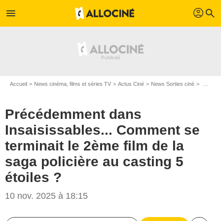
profil
menu
search
Accueil
News cinéma, films et séries TV
Actus Ciné
News Sorties ciné
Précédemment dans Insaisissables... Comment se terminait le 2ème film de la saga policière au casting 5 étoiles ?
Précédemment dans
Insaisissables... Comment se
terminait le 2ème film de la
saga policière au casting 5
étoiles ?
10 nov. 2025 à 18:15