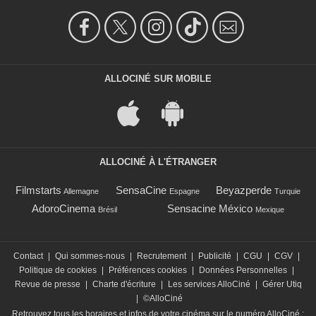
ALLOCINÉ SUR MOBILE
ALLOCINÉ À L'ÉTRANGER
Filmstarts
SensaCine
Beyazperde
Allemagne
Espagne
Turquie
AdoroCinema
Sensacine México
Brésil
Mexique
Contact
|
Qui sommes-nous
|
Recrutement
|
Publicité
|
CGU
|
CGV
|
Politique de cookies
|
Préférences cookies
|
Données Personnelles
|
Revue de presse
|
Charte d'écriture
|
Les services AlloCiné
|
Gérer Utiq
|
©AlloCiné
Retrouvez tous les horaires et infos de votre cinéma sur le numéro AlloCiné :