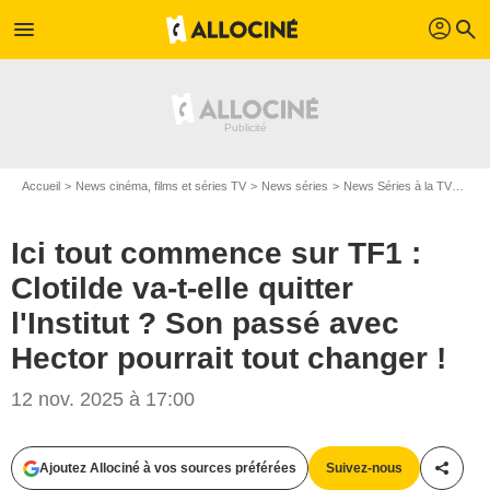
profil
menu
search
Accueil
News cinéma, films et séries TV
News séries
News Séries à la TV
Ici 
Ici tout commence sur TF1 :
Clotilde va-t-elle quitter
l'Institut ? Son passé avec
Hector pourrait tout changer !
12 nov. 2025 à 17:00
Ajoutez Allociné à vos sources préférées
Suivez-nous
Partag