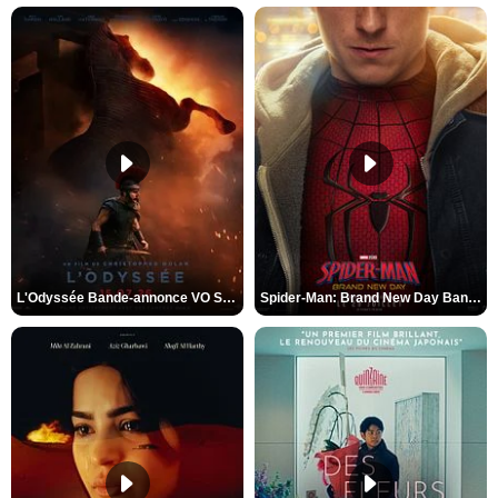
L'Odyssée Bande-annonce VO STFR
Spider-Man: Brand New Day Bande-annonce VO STFR