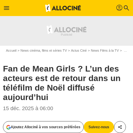
profil
menu
search
Accueil
News cinéma, films et séries TV
Actus Ciné
News Films à la TV
Fan de Mean Girls ? L’un des acteurs est de retour dans un téléfilm de Noël diffusé aujourd’hui
Fan de Mean Girls ? L’un des
acteurs est de retour dans un
téléfilm de Noël diffusé
aujourd’hui
15 déc. 2025 à 06:00
Ajoutez Allociné à vos sources préférées
Suivez-nous
Partag