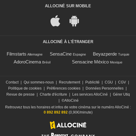
ALLOCINÉ SUR MOBILE
ALLOCINÉ À L'ÉTRANGER
Filmstarts
SensaCine
Beyazperde
Allemagne
Espagne
Turquie
AdoroCinema
Sensacine México
Brésil
Mexique
Contact
|
Qui sommes-nous
|
Recrutement
|
Publicité
|
CGU
|
CGV
|
Politique de cookies
|
Préférences cookies
|
Données Personnelles
|
Revue de presse
|
Charte d'écriture
|
Les services AlloCiné
|
Gérer Utiq
|
©AlloCiné
Retrouvez tous les horaires et infos de votre cinéma sur le numéro AlloCiné :
0 892 892 892
(0,90€/minute)