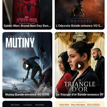
Spider-Man: Brand New Day Bande-annonce VO STFR
L'Odyssée Bande-annonce VO STFR
Mutiny Bande-annonce VO STFR
Le Triangle d'or Bande-annonce VF