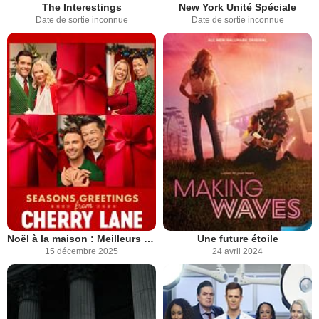
The Interestings
New York Unité Spéciale
Date de sortie inconnue
Date de sortie inconnue
Noël à la maison : Meilleurs voeux
Une future étoile
15 décembre 2025
24 avril 2024