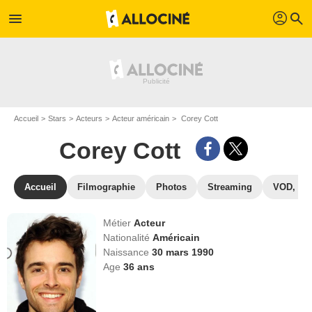
profil
menu
search
Accueil
Stars
Acteurs
Acteur américain
Corey Cott
Corey Cott
Accueil
Filmographie
Photos
Streaming
VOD, DV
Métier
Acteur
Nationalité
Américain
Naissance
30 mars 1990
Age
36
ans