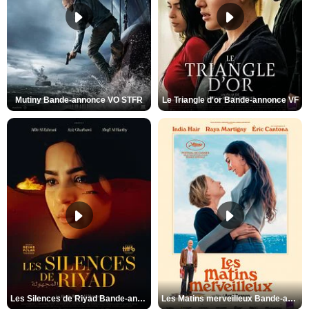
Mutiny Bande-annonce VO STFR
Le Triangle d'or Bande-annonce VF
Les Silences de Riyad Bande-annonce VO STFR
Les Matins merveilleux Bande-annonce VF