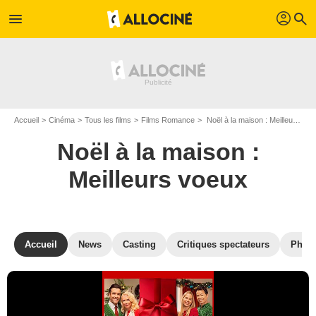
profil
menu
search
Accueil
Cinéma
Tous les films
Films Romance
Noël à la maison : Meilleurs voeux de Gail Harvey
Noël à la maison :
Meilleurs voeux
Accueil
News
Casting
Critiques spectateurs
Phot