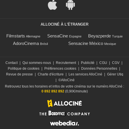
ALLOCINÉ À L'ÉTRANGER
Filmstarts
SensaCine
Beyazperde
Allemagne
Espagne
Turquie
AdoroCinema
Sensacine México
Brésil
Mexique
Contact
|
Qui sommes-nous
|
Recrutement
|
Publicité
|
CGU
|
CGV
|
Politique de cookies
|
Préférences cookies
|
Données Personnelles
|
Revue de presse
|
Charte d'écriture
|
Les services AlloCiné
|
Gérer Utiq
|
©AlloCiné
Retrouvez tous les horaires et infos de votre cinéma sur le numéro AlloCiné :
0 892 892 892
(0,90€/minute)