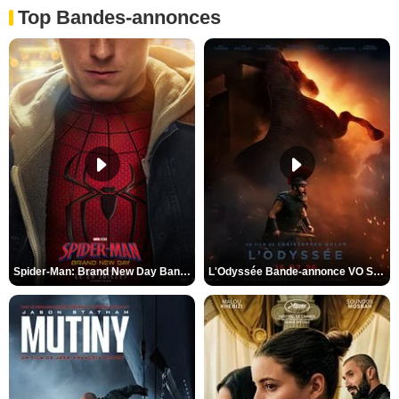
Top Bandes-annonces
Spider-Man: Brand New Day Bande-annonce VO STFR
L'Odyssée Bande-annonce VO STFR