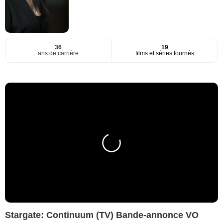
36
19
ans de carrière
films et séries tournés
Stargate: Continuum (TV) Bande-annonce VO