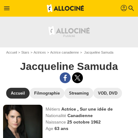
profil
menu
search
Accueil
Stars
Actrices
Actrice canadienne
Jacqueline Samuda
Jacqueline Samuda
Accueil
Filmographie
Streaming
VOD, DVD
Métiers
Actrice
,
Sur une idée de
Nationalité
Canadienne
Naissance
25 octobre 1962
Age
63
ans