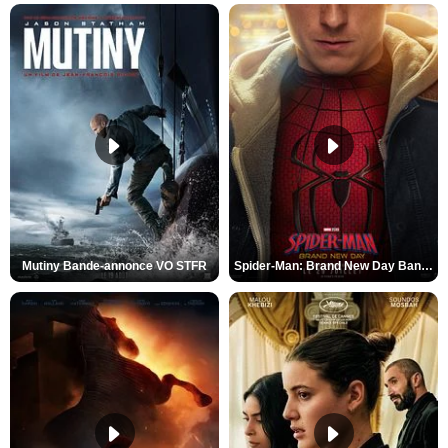
Mutiny Bande-annonce VO STFR
Spider-Man: Brand New Day Bande-annonce VO STFR