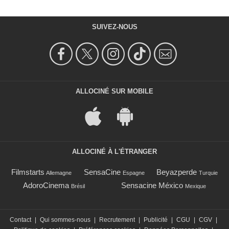
SUIVEZ-NOUS
ALLOCINÉ SUR MOBILE
ALLOCINÉ À L'ÉTRANGER
Filmstarts
SensaCine
Beyazperde
Allemagne
Espagne
Turquie
AdoroCinema
Sensacine México
Brésil
Mexique
Contact
|
Qui sommes-nous
|
Recrutement
|
Publicité
|
CGU
|
CGV
|