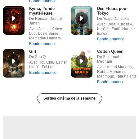
Bande-annonce
Kyma, l’onde
Des Fleurs pour
mystérieuse
Tokyo
De Romain Daudet-
De Yuiga Danzuka
Jahan
Avec Kodai Kurosaki,
Avec Jules Lefebvre,
Ken'ichi Endô, Haruka
Lucy Loste Berset,
Igawa
Mamadou Haïdara
Bande-annonce
Bande-annonce
Girl
Cotton Queen
De Shu Qi
De Suzannah
Mirghani
Avec Roy Chiu, Esther
Liu, Yu-Fei Lai
Avec Mihad Murtada,
Rabha Mohamed
Bande-annonce
Mahmoud, Talaat Farid
Bande-annonce
Sorties cinéma de la semaine