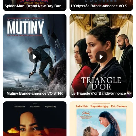
Spider-Man: Brand New Day Bande-annonce VO STFR
L'Odyssée Bande-annonce VO STFR
Mutiny Bande-annonce VO STFR
Le Triangle d'or Bande-annonce VF